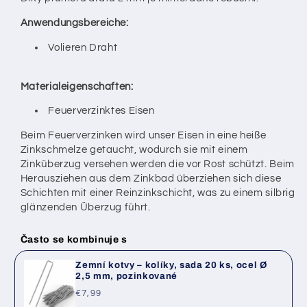
Anwendungsbereiche:
Volieren Draht
Materialeigenschaften:
Feuerverzinktes Eisen
Beim Feuerverzinken wird unser Eisen in eine heiße
Zinkschmelze getaucht, wodurch sie mit einem
Zinküberzug versehen werden die vor Rost schützt. Beim
Herausziehen aus dem Zinkbad überziehen sich diese
Schichten mit einer Reinzinkschicht, was zu einem silbrig
glänzenden Überzug führt.
Často se kombinuje s
Zemní kotvy – kolíky, sada 20 ks, ocel Ø
2,5 mm, pozinkované
Běžná
€7,99