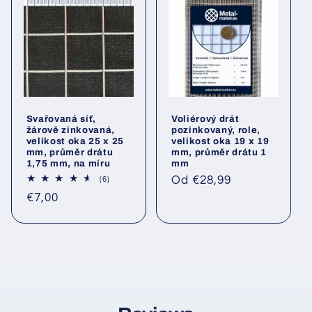
Svařovaná síť,
Voliérový drát
žárově zinkovaná,
pozinkovaný, role,
velikost oka 25 x 25
velikost oka 19 x 19
mm, průměr drátu
mm, průměr drátu 1
1,75 mm, na míru
mm
Běžná
Od €28,99
6
(6)
Hodnocení
cena
Běžná
€7,00
celkem
cena