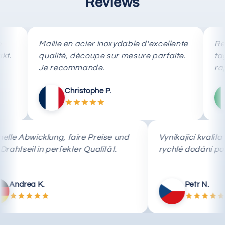
Reviews
Maille en acier inoxydable d'excellente
Rete in a
qualité, découpe sur mesure parfaite.
taglio s
Je recommande.
rapida.
Christophe P.
M
Schnelle Abwicklung, faire Preise und
Vynikající 
das Drahtseil in perfekter Qualität.
rychlé dod
Andrea K.
Petr