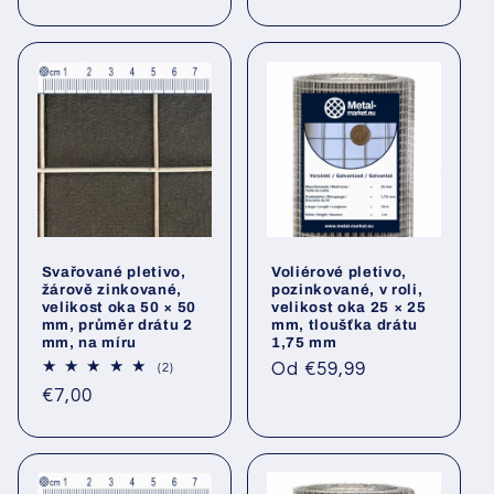
cena
cena
Svařované pletivo,
Voliérové pletivo,
žárově zinkované,
pozinkované, v roli,
velikost oka 50 × 50
velikost oka 25 × 25
mm, průměr drátu 2
mm, tloušťka drátu
mm, na míru
1,75 mm
Běžná
Od €59,99
2
(2)
Hodnocení
cena
Běžná
€7,00
celkem
cena