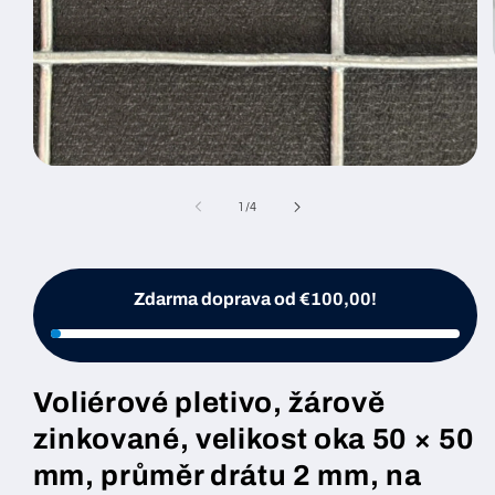
Otevřít
médium
1
z
1
/
4
v
modálním
okně
Zdarma doprava od €100,00!
Voliérové pletivo, žárově
zinkované, velikost oka 50 × 50
mm, průměr drátu 2 mm, na