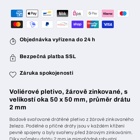
×
×
50
50
mm,
mm,
průměr
průměr
drátu
drátu
2
2
Objednávka vyřízena do 24 h
mm,
mm,
na
na
Bezpečná platba SSL
míru
míru
Záruka spokojenosti
Voliérové pletivo, žárově zinkované, s
velikostí oka 50 x 50 mm, průměr drátu
2 mm
Bodově svařované drátěné pletivo z žárově zinkovaného
železa. Podélné a příčné dráty jsou v každém křížení
pevně spojeny a byly svařeny před žárovým zinkováním.
Díky průměru drátu 2 mm je mimořádně robustní.