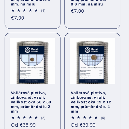
mm, na míru
0,6 mm, na míru
Běžná
€7,00
4
(4)
Hodnocení
cena
Běžná
€7,00
celkem
cena
Voliérové pletivo,
Voliérové pletivo,
zinkované, v roli,
zinkované, v roli,
velikost oka 50 x 50
velikost oka 12 x 12
mm, průměr drátu 2
mm, průměr drátu 1
mm
mm
2
5
(2)
(5)
Hodnocení
Hodnocení
Běžná
Běžná
Od €38,99
Od €39,99
celkem
celkem