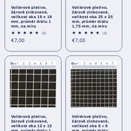
Voliérové pletivo,
Voliérové pletivo,
žárově zinkované,
žárově zinkované,
velikost oka 19 x 19
velikost oka 25 x 25
mm, průměr drátu 1
mm, průměr drátu
mm, na míru
1,75 mm, na míru
3
3
(3)
(3)
Hodnocení
Hodnocení
Běžná
Běžná
€7,00
€7,00
celkem
celkem
cena
cena
Voliérové pletivo,
Voliérové pletivo,
žárově zinkované,
žárově zinkované,
velikost oka 12 x 12
velikost oka 6 × 6
mm, průměr drátu 1
mm, průměr drátu