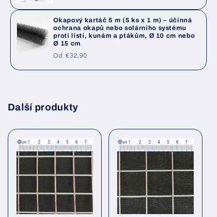
cena
Okapový kartáč 5 m (5 ks x 1 m) – účinná
ochrana okapů nebo solárního systému
proti listí, kunám a ptákům, Ø 10 cm nebo
Ø 15 cm
Běžná
Od €32,90
cena
Další produkty