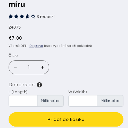
míru
3 recenzí
SKU:
24075
Běžná
€7,00
cena
Včetně DPH.
Doprava
bude vypočítána při pokladně
Číslo
Sniž
Zvyšte
množství
množství
u
pro
Dimension
Voliérové
Voliérové
L (Length)
W (Width)
pletivo,
pletivo,
žárově
žárově
Millimeter
Millimeter
zinkované,
zinkované,
velikost
velikost
oka
oka
Přidat do košíku
50
50