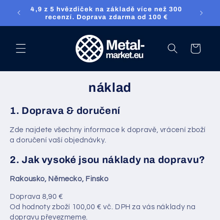
Přejděte přímo
4,9 z 5 hvězdiček na základě více než 300
ket.eu
na obsah
recenzí. Doprava zdarma od 100 €
nákupní
košík
náklad
1. Doprava & doručení
Zde najdete všechny informace k dopravě, vrácení zboží
a doručení vaší objednávky.
2. Jak vysoké jsou náklady na dopravu?
Rakousko, Německo, Finsko
Doprava 8,90 €
Od hodnoty zboží 100,00 € vč. DPH za vás náklady na
dopravu převezmeme.