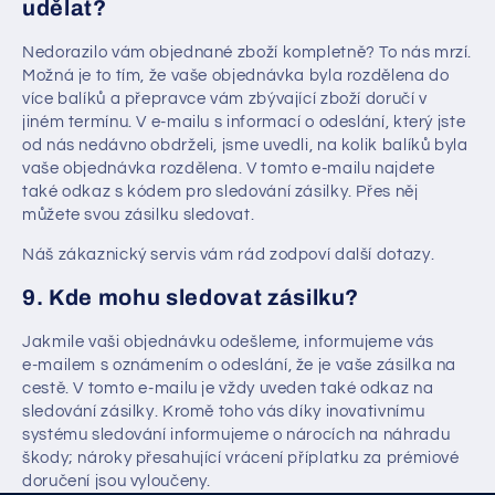
udělat?
Nedorazilo vám objednané zboží kompletně? To nás mrzí.
Možná je to tím, že vaše objednávka byla rozdělena do
více balíků a přepravce vám zbývající zboží doručí v
jiném termínu. V e‑mailu s informací o odeslání, který jste
od nás nedávno obdrželi, jsme uvedli, na kolik balíků byla
vaše objednávka rozdělena. V tomto e‑mailu najdete
také odkaz s kódem pro sledování zásilky. Přes něj
můžete svou zásilku sledovat.
Náš zákaznický servis vám rád zodpoví další dotazy.
9. Kde mohu sledovat zásilku?
Jakmile vaši objednávku odešleme, informujeme vás
e‑mailem s oznámením o odeslání, že je vaše zásilka na
cestě. V tomto e‑mailu je vždy uveden také odkaz na
sledování zásilky. Kromě toho vás díky inovativnímu
systému sledování informujeme o nárocích na náhradu
škody; nároky přesahující vrácení příplatku za prémiové
doručení jsou vyloučeny.