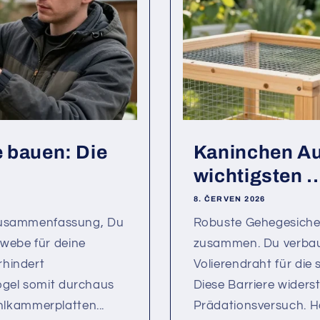
e bauen: Die
Kaninchen Au
wichtigsten ..
8. ČERVEN 2026
e Zusammenfassung, Du
Robuste Gehegesicher
ewebe für deine
zusammen. Du verbau
rhindert
Volierendraht für die 
ögel somit durchaus
Diese Barriere widers
lkammerplatten...
Prädationsversuch. H