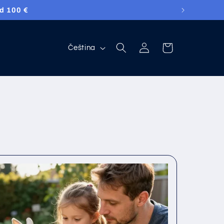
darma!
přihlásit
nákupní
Jazyk
Čeština
se
košík