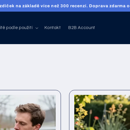
 tkaniny, pletiva a svařované sítě na míru a s dopravou z
ítě podle použití
Kontakt
B2B Account