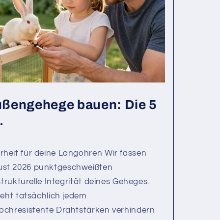
ßengehege bauen: Die 5
.
heit für deine Langohren Wir fassen
st 2026 punktgeschweißten
strukturelle Integrität deines Geheges.
teht tatsächlich jedem
ochresistente Drahtstärken verhindern