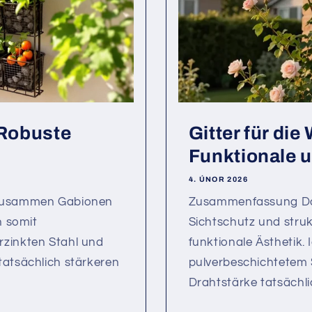
 Robuste
Gitter für di
Funktionale u
4. ÚNOR 2026
n zusammen Gabionen
Zusammenfassung Das 
n somit
Sichtschutz und struk
rzinkten Stahl und
funktionale Ästhetik. 
tatsächlich stärkeren
pulverbeschichtetem 
Drahtstärke tatsächl