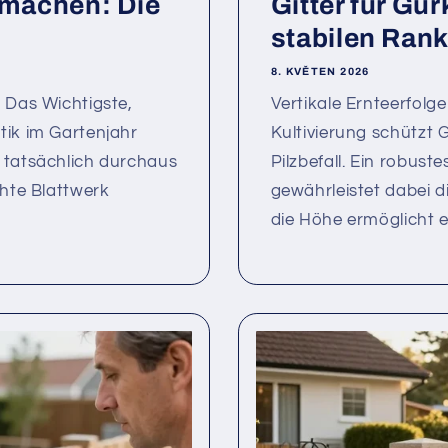
r machen: Die
Gitter für Gu
stabilen Rank
8. KVĚTEN 2026
n Das Wichtigste,
Vertikale Ernteerfolg
tik im Gartenjahr
Kultivierung schützt 
 tatsächlich durchaus
Pilzbefall. Ein robust
chte Blattwerk
gewährleistet dabei d
die Höhe ermöglicht ei