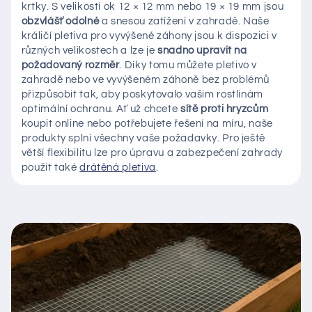
krtky. S velikostí ok 12 × 12 mm nebo 19 × 19 mm jsou
obzvlášť odolné
a snesou zatížení v zahradě. Naše
králičí pletiva pro vyvýšené záhony jsou k dispozici v
různých velikostech a lze je
snadno upravit na
požadovaný rozměr
. Díky tomu můžete pletivo v
zahradě nebo ve vyvýšeném záhoně bez problémů
přizpůsobit tak, aby poskytovalo vašim rostlinám
optimální ochranu. Ať už chcete
sítě proti hryzcům
koupit online nebo potřebujete řešení na míru, naše
produkty splní všechny vaše požadavky. Pro ještě
větší flexibilitu lze pro úpravu a zabezpečení zahrady
použít také
drátěná pletiva
.