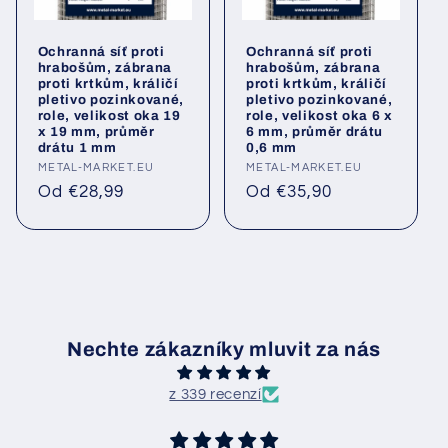
Ochranná síť proti
Ochranná síť proti
hrabošům, zábrana
hrabošům, zábrana
proti krtkům, králičí
proti krtkům, králičí
pletivo pozinkované,
pletivo pozinkované,
role, velikost oka 19
role, velikost oka 6 x
x 19 mm, průměr
6 mm, průměr drátu
drátu 1 mm
0,6 mm
Poskytovatel:
METAL-MARKET.EU
Poskytovatel:
METAL-MARKET.EU
Běžná
Běžná
Od €28,99
Od €35,90
cena
cena
Nechte zákazníky mluvit za nás
z 339 recenzí