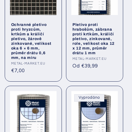
Ochranné pletivo
Pletivo proti
proti hryzcům,
hrabošům, zábrana
krtkům a králičí
proti krtkům, králičí
pletivo, žárově
pletivo, zinkované,
zinkované, velikost
role, velikost oka 12
oka 6 × 6 mm,
x 12 mm, průměr
průměr drátu 0,6
drátu 1 mm
mm, na míru
Poskytovatel:
METAL-MARKET.EU
Poskytovatel:
METAL-MARKET.EU
Běžná
Od €39,99
Běžná
€7,00
cena
cena
Vyprodáno