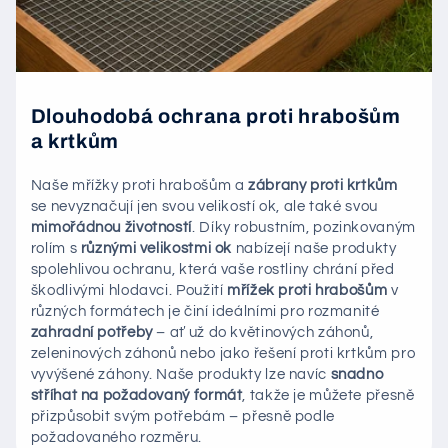
Dlouhodobá ochrana proti hrabošům
a krtkům
Naše mřížky proti hrabošům a
zábrany proti krtkům
se nevyznačují jen svou velikostí ok, ale také svou
mimořádnou životností
. Díky robustním, pozinkovaným
rolím s
různými velikostmi ok
nabízejí naše produkty
spolehlivou ochranu, která vaše rostliny chrání před
škodlivými hlodavci. Použití
mřížek proti hrabošům
v
různých formátech je činí ideálními pro rozmanité
zahradní potřeby
– ať už do květinových záhonů,
zeleninových záhonů nebo jako řešení proti krtkům pro
vyvýšené záhony. Naše produkty lze navíc
snadno
stříhat na požadovaný formát
, takže je můžete přesně
přizpůsobit svým potřebám – přesně podle
požadovaného rozměru.