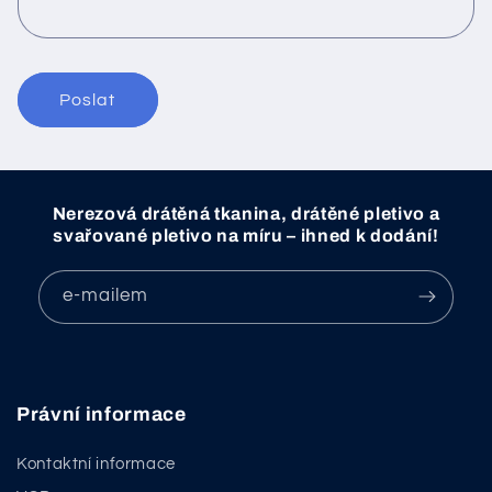
r
m
u
l
Poslat
á
ř
Nerezová drátěná tkanina, drátěné pletivo a
svařované pletivo na míru – ihned k dodání!
e-mailem
Právní informace
Kontaktní informace