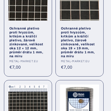
Ochranné pletivo
Ochranné pletivo
proti hryzcům,
proti hryzcům,
krtkům a králičí
krtkům a králičí
pletivo, žárově
pletivo, žárově
zinkované, velikost
zinkované, velikost
oka 12 × 12 mm,
oka 19 × 19 mm,
průměr drátu 1 mm,
průměr drátu 1 mm,
na míru
na míru
Poskytovatel:
METAL-MARKET.EU
Poskytovatel:
METAL-MARKET.EU
Běžná
Běžná
€7,00
€7,00
cena
cena