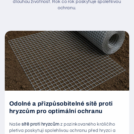
dlouhou životnost. Rok co rok poskytuje spolehlivou
ochranu.
Odolné a přizpůsobitelné sítě proti
hryzcům pro optimální ochranu
Naše
sítě proti hryzcům
z pozinkovaného králičího
pletiva poskytují spolehlivou ochranu před hryzci a