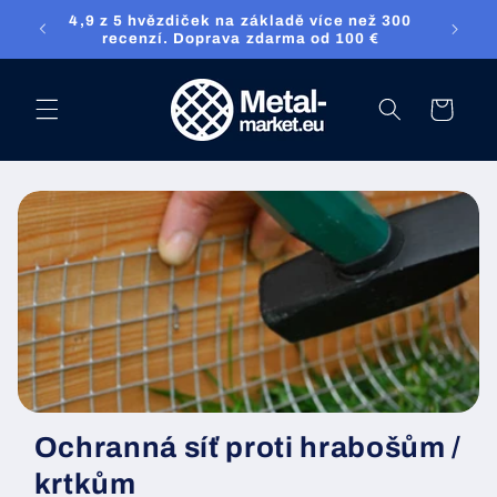
Přejděte přímo
4,9 z 5 hvězdiček na základě více než 300
ket.eu
na obsah
recenzí. Doprava zdarma od 100 €
nákupní
košík
Ochranná síť proti hrabošům /
krtkům