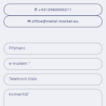
✆ +4312562000211
✉ office@metal-market.eu
K
Příjmení
o
n
t
e-mailem
*
a
k
Telefonní číslo
t
n
í
komentář
f
o