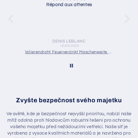
Répond aux attentes
DENIS LEBLANC
16/04/2025
Drahtgewebe Edelstahl Maschenweite 5,0 mm (Mesh 4,25) Drahtstärke: 1 mm V2A 1.4301 nach Maß
Volierendraht Feuerverzinkt Maschenweite 25 x 25 mm Drahtstärke 1,75 mm nach Maß
Zvyšte bezpečnost svého majetku
Ve světě, kde je bezpečnost nejvyšší prioritou, nabízí naše
mříž odolná proti hlodavcům robustní řešení pro ochranu
vašeho majetku před nežádoucími vetřelci. Naše síť je
vyrobena z vysoce kvalitních materiálů a je navržena pro