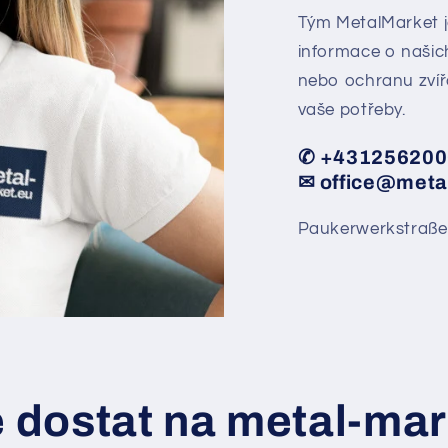
Tým MetalMarket je
informace o našic
nebo ochranu zvíř
vaše potřeby.
✆ +431256200
✉ office@meta
Paukerwerkstraße
e dostat na metal-mar