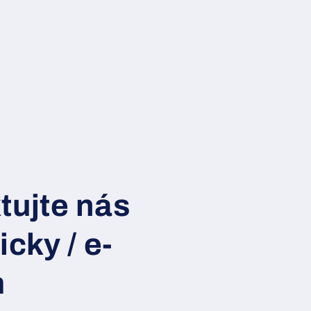
tujte nás
icky / e-
m