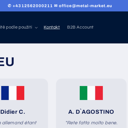
✆ +4312562000211 ✉ office@metal-market.eu
ítě podle použití
Kontakt
B2B Account
 EU
D
idier C.
A. D`AGOSTINO
 allemand étant
"Rete fatta molto bene.