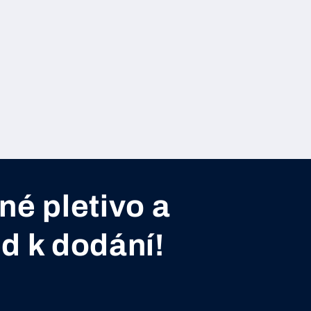
né pletivo a
ed k dodání!