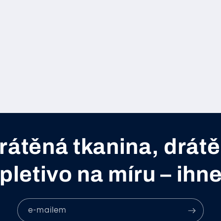
átěná tkanina, drátě
letivo na míru – ihn
e-mailem