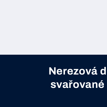
Nerezová dr
svařované p