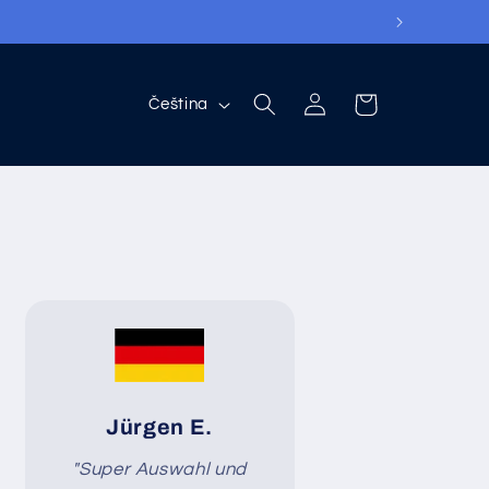
přihlásit
nákupní
Jazyk
Čeština
se
košík
Jürgen E.
"Super Auswahl und