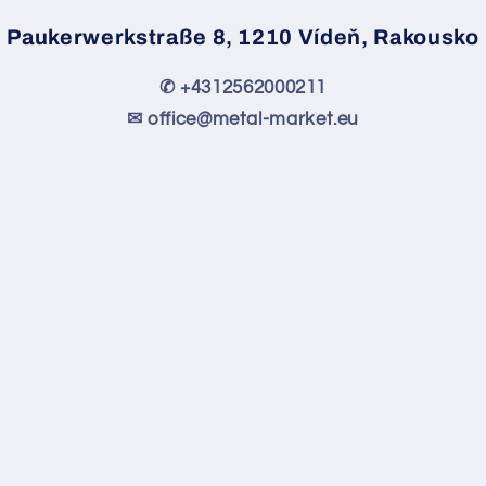
Paukerwerkstraße 8, 1210 Vídeň, Rakousko
✆ +4312562000211
✉ office@metal-market.eu