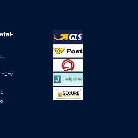
etal-
30
 lhůty
jů
es