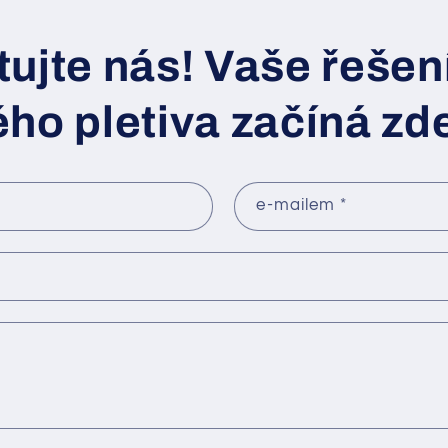
ujte nás! Vaše řešení
ho pletiva začíná zd
e-mailem
*