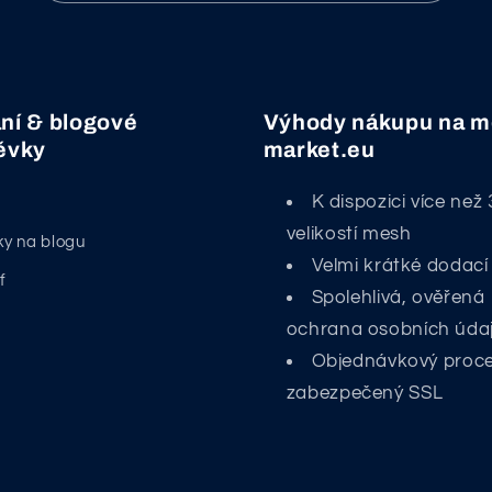
ní & blogové
Výhody nákupu na m
ěvky
market.eu
K dispozici více než 
velikostí mesh
ky na blogu
Velmi krátké dodací
f
Spolehlivá, ověřená
ochrana osobních úda
Objednávkový proc
zabezpečený SSL