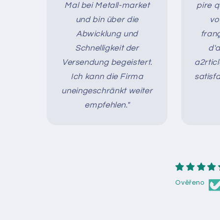
Mal bei Metall-market
pire 
und bin über die
vo
Abwicklung und
franç
Schnelligkeit der
d'a
Versendung begeistert.
a2rtic
Ich kann die Firma
satisfa
uneingeschränkt weiter
empfehlen."
Ověřeno