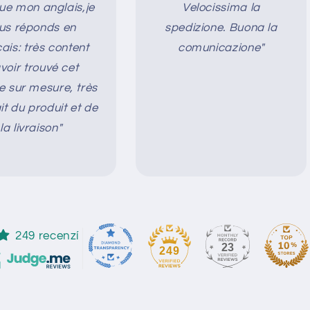
que mon anglais,je
Velocissima la
us réponds en
spedizione. Buona la
ais: très content
comunicazione"
voir trouvé cet
le sur mesure, très
it du produit et de
la livraison"
249 recenzí
23
249