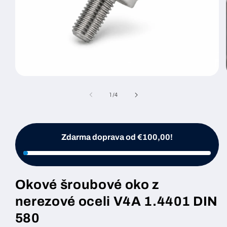
Otevřít
médium
1
z
1
/
4
v
modálním
okně
Zdarma doprava od €100,00!
Okové šroubové oko z
nerezové oceli V4A 1.4401 DIN
580