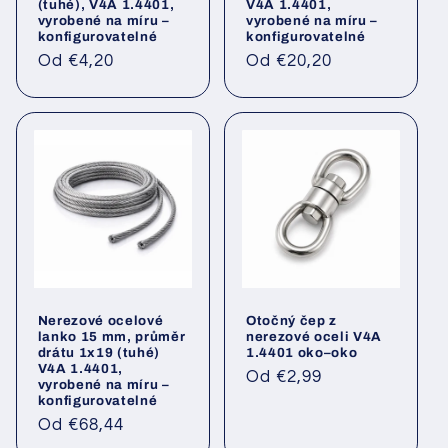
(tuhé), V4A 1.4401,
V4A 1.4401,
vyrobené na míru –
vyrobené na míru –
konfigurovatelné
konfigurovatelné
Běžná
Běžná
Od €4,20
Od €20,20
cena
cena
Nerezové ocelové
Otočný čep z
lanko 15 mm, průměr
nerezové oceli V4A
drátu 1x19 (tuhé)
1.4401 oko–oko
V4A 1.4401,
Běžná
Od €2,99
vyrobené na míru –
cena
konfigurovatelné
Běžná
Od €68,44
cena