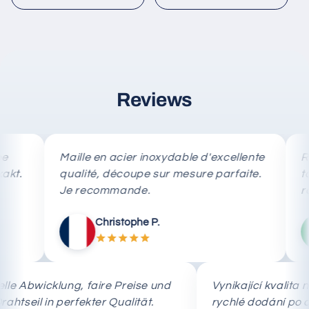
Reviews
Maille en acier inoxydable d'excellente
Rete i
qualité, découpe sur mesure parfaite.
taglio
Je recommande.
rapida
Christophe P.
Schnelle Abwicklung, faire Preise und
Vynikající kva
das Drahtseil in perfekter Qualität.
rychlé dodání