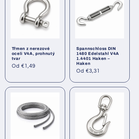
Třmen z nerezové
Spannschloss DIN
oceli V4A, prohnutý
1480 Edelstahl V4A
tvar
1.4401 Haken –
Haken
Běžná
Od €1,49
Běžná
Od €3,31
cena
cena