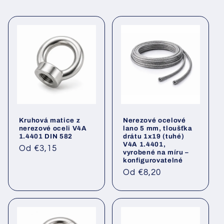
Kruhová matice z
Nerezové ocelové
nerezové oceli V4A
lano 5 mm, tloušťka
1.4401 DIN 582
drátu 1x19 (tuhé)
V4A 1.4401,
Běžná
Od €3,15
vyrobené na míru –
cena
konfigurovatelné
Běžná
Od €8,20
cena