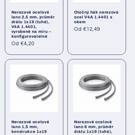
Nerezové ocelové
Otočný hák nerezová
lano 2,5 mm, průměr
ocel V4A 1.4401 s
drátu 1x19 (tuhé),
okem
V4A 1.4401,
Běžná
Od €12,49
vyrobené na míru –
cena
konfigurovatelné
Běžná
Od €4,20
cena
Nerezové ocelové
Nerezové ocelové
lano 1,5 mm,
lano 8 mm, průměr
konstrukce 1x19
drátu 1x19 (tuhé),