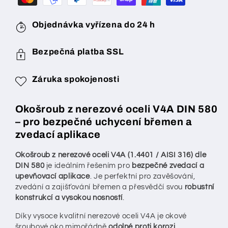
oceli
oceli
V4A
V4A
1.4401
1.4401
Objednávka vyřízena do 24 h
DIN
DIN
580
580
Bezpečná platba SSL
Záruka spokojenosti
Okošroub z nerezové oceli V4A DIN 580
– pro bezpečné uchycení břemen a
zvedací aplikace
Okošroub z nerezové oceli V4A (1.4401 / AISI 316) dle
DIN 580
je ideálním řešením pro
bezpečné zvedací a
upevňovací aplikace
. Je perfektní pro zavěšování,
zvedání a zajišťování břemen a přesvědčí svou
robustní
konstrukcí a vysokou nosností
.
Díky vysoce kvalitní nerezové oceli V4A je okové
šroubové oko mimořádně
odolné proti korozi,