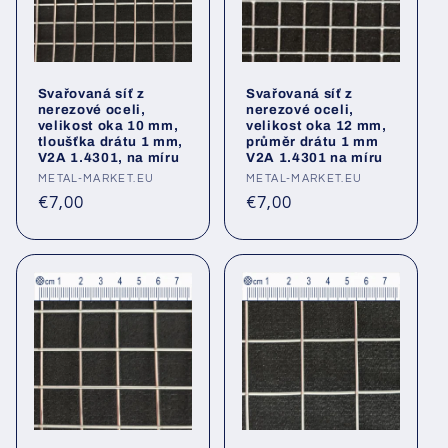
Svařovaná síť z
Svařovaná síť z
nerezové oceli,
nerezové oceli,
velikost oka 10 mm,
velikost oka 12 mm,
tloušťka drátu 1 mm,
průměr drátu 1 mm
V2A 1.4301, na míru
V2A 1.4301 na míru
Poskytovatel:
METAL-MARKET.EU
Poskytovatel:
METAL-MARKET.EU
Běžná
Běžná
€7,00
€7,00
cena
cena