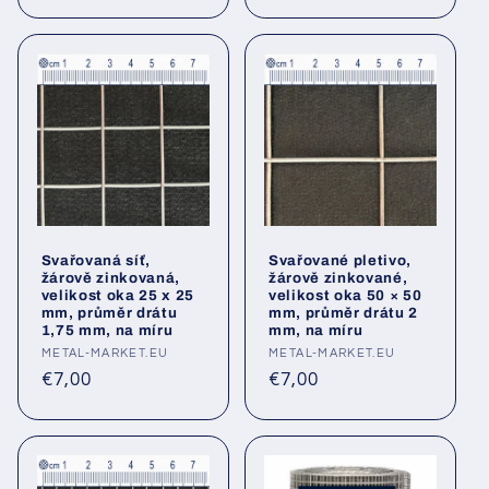
cena
cena
Svařovaná síť,
Svařované pletivo,
žárově zinkovaná,
žárově zinkované,
velikost oka 25 x 25
velikost oka 50 × 50
mm, průměr drátu
mm, průměr drátu 2
1,75 mm, na míru
mm, na míru
Poskytovatel:
METAL-MARKET.EU
Poskytovatel:
METAL-MARKET.EU
Běžná
Běžná
€7,00
€7,00
cena
cena