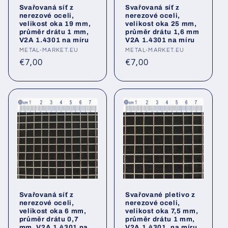
Svařovaná síť z
Svařovaná síť z
nerezové oceli,
nerezové oceli,
velikost oka 19 mm,
velikost oka 25 mm,
průměr drátu 1 mm,
průměr drátu 1,6 mm
V2A 1.4301 na míru
V2A 1.4301 na míru
Poskytovatel:
METAL-MARKET.EU
Poskytovatel:
METAL-MARKET.EU
Běžná
Běžná
€7,00
€7,00
cena
cena
Svařovaná síť z
Svařované pletivo z
nerezové oceli,
nerezové oceli,
velikost oka 6 mm,
velikost oka 7,5 mm,
průměr drátu 0,7
průměr drátu 1 mm,
mm, V2A 1.4301 na
V2A 1.4301, na míru