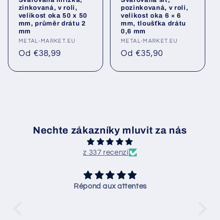
zinkovaná, v roli,
pozinkovaná, v roli,
velikost oka 50 x 50
velikost oka 6 × 6
mm, průměr drátu 2
mm, tloušťka drátu
mm
0,6 mm
Poskytovatel:
METAL-MARKET.EU
Poskytovatel:
METAL-MARKET.EU
Běžná
Běžná
Od €38,99
Od €35,90
cena
cena
Nechte zákazníky mluvit za nás
z 337 recenzí
Répond aux attentes