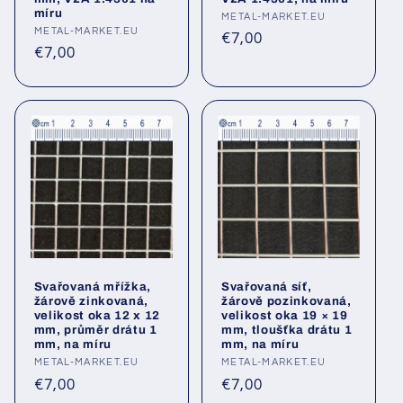
míru
Poskytovatel:
METAL-MARKET.EU
Poskytovatel:
METAL-MARKET.EU
Běžná
€7,00
Běžná
€7,00
cena
cena
Svařovaná mřížka,
Svařovaná síť,
žárově zinkovaná,
žárově pozinkovaná,
velikost oka 12 x 12
velikost oka 19 × 19
mm, průměr drátu 1
mm, tloušťka drátu 1
mm, na míru
mm, na míru
Poskytovatel:
METAL-MARKET.EU
Poskytovatel:
METAL-MARKET.EU
Běžná
Běžná
€7,00
€7,00