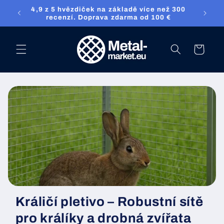
Přejděte přímo
4,9 z 5 hvězdiček na základě více než 300
ket.eu
na obsah
recenzí. Doprava zdarma od 100 €
nákupní
košík
Králičí pletivo – Robustní sítě
pro králíky a drobná zvířata