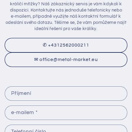
králičí mřížky? Náš zákaznický servis je vám kdykoli k
dispozici. Kontaktujte nás jednoduše telefonicky nebo
e‑mailem, případně využijte náš kontaktní formulář k
odeslání svého dotazu. Těšíme se, že vám pomůžeme najít
ideální řešení pro vaše králíky.
✆ +4312562000211
✉ office@metal-market.eu
K
Příjmení
o
n
t
e-mailem
*
a
k
Telefonní číslo