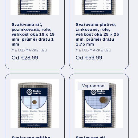
Svařovaná síť,
Svařované pletivo,
pozinkovaná, role,
zinkované, role,
velikost oka 19 x 19
velikost oka 25 × 25
mm, průměr drátu 1
mm, průměr drátu
mm
1,75 mm
Poskytovatel:
METAL-MARKET.EU
Poskytovatel:
METAL-MARKET.EU
Běžná
Běžná
Od €28,99
Od €59,99
cena
cena
Vyprodáno
Svařovaná mřížka,
Svařovaná síť,