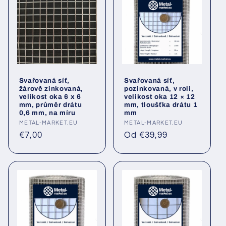
Svařovaná síť,
Svařovaná síť,
žárově zinkovaná,
pozinkovaná, v roli,
velikost oka 6 x 6
velikost oka 12 × 12
mm, průměr drátu
mm, tloušťka drátu 1
0,6 mm, na míru
mm
Poskytovatel:
METAL-MARKET.EU
Poskytovatel:
METAL-MARKET.EU
Běžná
Běžná
€7,00
Od €39,99
cena
cena