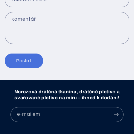
t
n
í
komentář
f
o
r
m
u
l
Poslat
á
ř
Nerezová drátěná tkanina, drátěné pletivo a
svařované pletivo na míru – ihned k dodání!
e-mailem