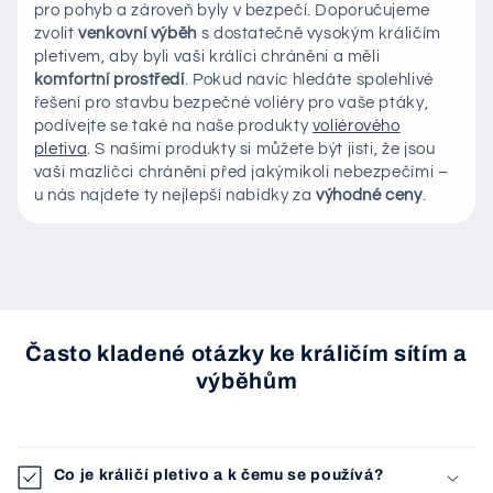
pro pohyb a zároveň byly v bezpečí. Doporučujeme
zvolit
venkovní výběh
s dostatečně vysokým králičím
pletivem, aby byli vaši králíci chráněni a měli
komfortní prostředí
. Pokud navíc hledáte spolehlivé
řešení pro stavbu bezpečné voliéry pro vaše ptáky,
podívejte se také na naše produkty
voliérového
pletiva
. S našimi produkty si můžete být jisti, že jsou
vaši mazlíčci chráněni před jakýmikoli nebezpečími –
u nás najdete ty nejlepší nabídky za
výhodné ceny
.
Často kladené otázky ke králičím sítím a
výběhům
Co je králičí pletivo a k čemu se používá?