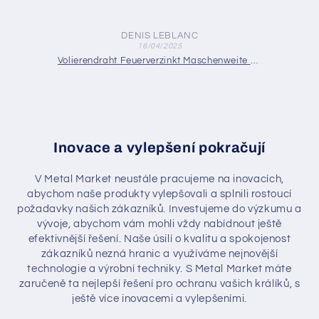
DENIS LEBLANC
16/04/2025
Drahtgewebe Edelstahl Maschenweite 5,0 mm (Mesh 4,25) Drahtstärke: 1 mm V2A 1.4301 nach Maß
Volierendraht Feuerverzinkt Maschenweite 25 x 25 mm Drahtstärke 1,75 mm nach Maß
Inovace a vylepšení pokračují
V Metal Market neustále pracujeme na inovacích,
abychom naše produkty vylepšovali a splnili rostoucí
požadavky našich zákazníků. Investujeme do výzkumu a
vývoje, abychom vám mohli vždy nabídnout ještě
efektivnější řešení. Naše úsilí o kvalitu a spokojenost
zákazníků nezná hranic a využíváme nejnovější
technologie a výrobní techniky. S Metal Market máte
zaručeně ta nejlepší řešení pro ochranu vašich králíků, s
ještě více inovacemi a vylepšeními.