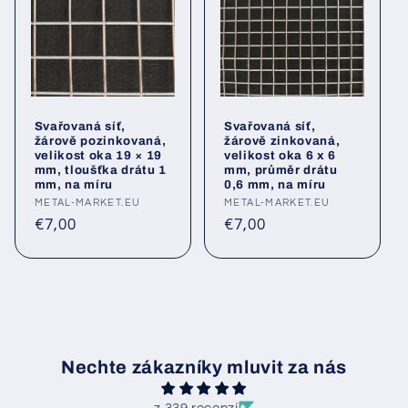
Svařovaná síť,
Svařovaná síť,
žárově pozinkovaná,
žárově zinkovaná,
velikost oka 19 × 19
velikost oka 6 x 6
mm, tloušťka drátu 1
mm, průměr drátu
mm, na míru
0,6 mm, na míru
Poskytovatel:
METAL-MARKET.EU
Poskytovatel:
METAL-MARKET.EU
Běžná
Běžná
€7,00
€7,00
cena
cena
Nechte zákazníky mluvit za nás