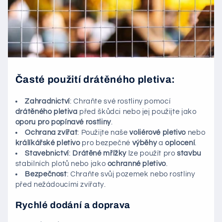
Časté použití drátěného pletiva:
Zahradnictví
: Chraňte své rostliny pomocí
drátěného pletiva
před škůdci nebo jej použijte jako
oporu pro popínavé rostliny
.
Ochrana zvířat
: Použijte naše
voliérové pletivo
nebo
králíkářské pletivo
pro bezpečné
výběhy
a
oplocení
.
Stavebnictví
:
Drátěné mřížky
lze použít pro
stavbu
stabilních plotů nebo jako
ochranné pletivo
.
Bezpečnost
: Chraňte svůj pozemek nebo rostliny
před nežádoucími zvířaty.
Rychlé dodání a doprava