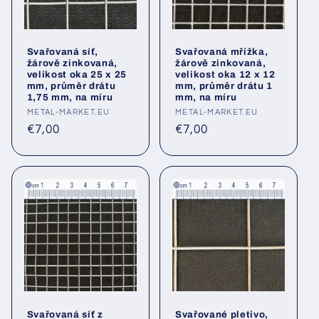
Svařovaná síť,
Svařovaná mřížka,
žárově zinkovaná,
žárově zinkovaná,
velikost oka 25 x 25
velikost oka 12 x 12
mm, průměr drátu
mm, průměr drátu 1
1,75 mm, na míru
mm, na míru
Poskytovatel:
METAL-MARKET.EU
Poskytovatel:
METAL-MARKET.EU
Běžná
Běžná
€7,00
€7,00
cena
cena
Svařovaná síť z
Svařované pletivo,