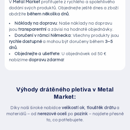
V
Metal Market
profitujete z rychlého a spolehlivého
dodání svých produktů. Objednejte ještě dnes a zboží
obdržíte
během několika dnů
.
Náklady na dopravu
: Naše náklady na dopravu
jsou
transparentní
a závisí na hodnotě objednávky.
Doručení v rámci Německa
: Všechny produkty jsou
rychle dostupné
a mohou být doručeny během
3–5
dnů
.
Objednejte a ušetřete
: U objednávek od 50 €
nabízíme
dopravu zdarma
!
Výhody drátěného pletiva v Metal
Market:
Díky naší široké nabídce
velikostí ok
,
tlouštěk drátu
a
materiálů – od
nerezové oceli
po
pozink
– najdete přesně
to, co potřebujete.