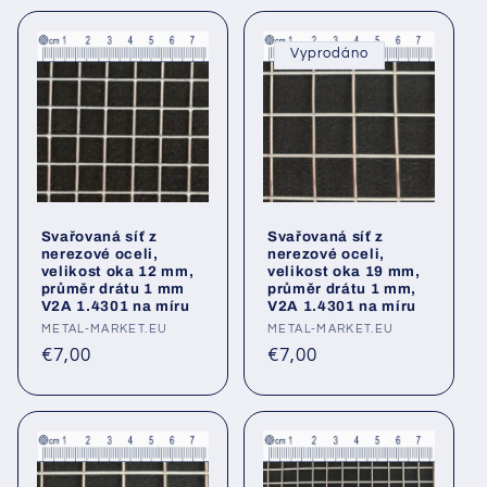
Vyprodáno
Svařovaná síť z
Svařovaná síť z
nerezové oceli,
nerezové oceli,
velikost oka 12 mm,
velikost oka 19 mm,
průměr drátu 1 mm
průměr drátu 1 mm,
V2A 1.4301 na míru
V2A 1.4301 na míru
Poskytovatel:
METAL-MARKET.EU
Poskytovatel:
METAL-MARKET.EU
Běžná
Běžná
€7,00
€7,00
cena
cena