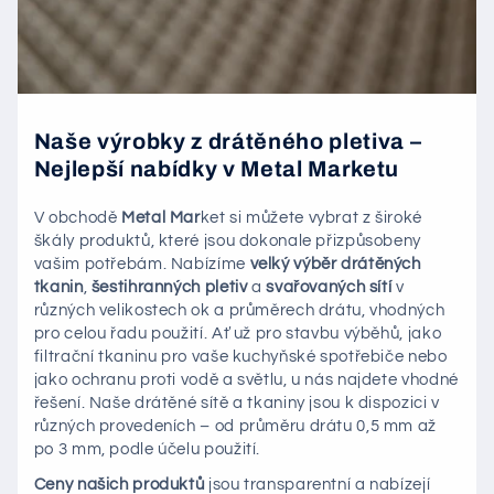
Naše výrobky z drátěného pletiva –
Nejlepší nabídky v Metal Marketu
V obchodě
Metal Mar
ket si můžete vybrat z široké
škály produktů, které jsou dokonale přizpůsobeny
vašim potřebám. Nabízíme
velký výběr drátěných
tkanin
,
šestihranných pletiv
a
svařovaných sítí
v
různých velikostech ok a průměrech drátu, vhodných
pro celou řadu použití. Ať už pro stavbu výběhů, jako
filtrační tkaninu pro vaše kuchyňské spotřebiče nebo
jako ochranu proti vodě a světlu, u nás najdete vhodné
řešení. Naše drátěné sítě a tkaniny jsou k dispozici v
různých provedeních – od průměru drátu 0,5 mm až
po 3 mm, podle účelu použití.
Ceny našich produktů
jsou transparentní a nabízejí