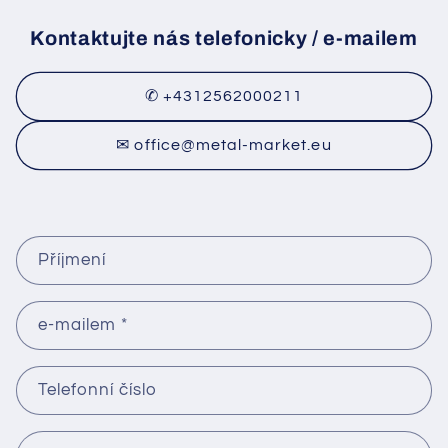
Kontaktujte nás telefonicky / e-mailem
✆ +4312562000211
✉ office@metal-market.eu
K
Příjmení
o
n
t
e-mailem
*
a
k
Telefonní číslo
t
n
í