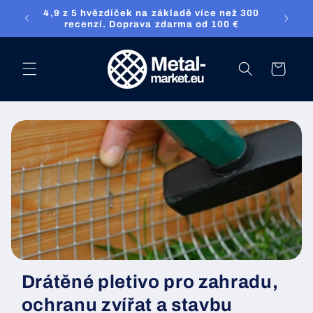
Přejděte přímo
4,9 z 5 hvězdiček na základě více než 300
ket.eu
na obsah
recenzí. Doprava zdarma od 100 €
nákupní
košík
Drátěné pletivo pro zahradu,
ochranu zvířat a stavbu