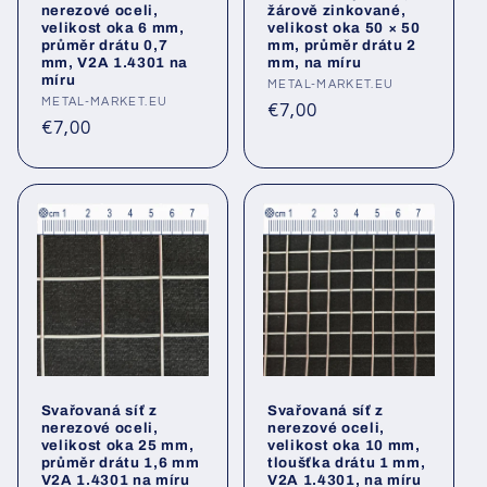
nerezové oceli,
žárově zinkované,
velikost oka 6 mm,
velikost oka 50 × 50
průměr drátu 0,7
mm, průměr drátu 2
mm, V2A 1.4301 na
mm, na míru
míru
Poskytovatel:
METAL-MARKET.EU
Poskytovatel:
METAL-MARKET.EU
Běžná
€7,00
Běžná
€7,00
cena
cena
Svařovaná síť z
Svařovaná síť z
nerezové oceli,
nerezové oceli,
velikost oka 25 mm,
velikost oka 10 mm,
průměr drátu 1,6 mm
tloušťka drátu 1 mm,
V2A 1.4301 na míru
V2A 1.4301, na míru