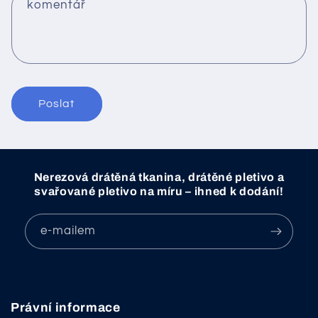
komentář
f
o
r
m
u
l
Poslat
á
ř
Nerezová drátěná tkanina, drátěné pletivo a
svařované pletivo na míru – ihned k dodání!
e-mailem
Právní informace