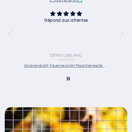
z 339 recenzí
Répond aux attentes
DENIS LEBLANC
16/04/2025
Drahtgewebe Edelstahl Maschenweite 5,0 mm (Mesh 4,25) Drahtstärke: 1 mm V2A 1.4301 nach Maß
Volierendraht Feuerverzinkt Maschenweite 25 x 25 mm Drahtstärke 1,75 mm nach Maß