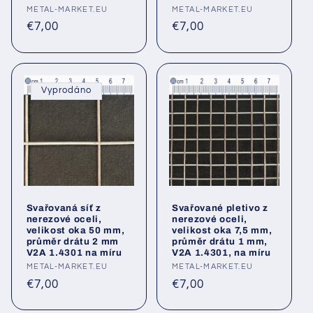
Poskytovatel:
METAL-MARKET.EU
Poskytovatel:
METAL-MARKET.EU
Běžná
Běžná
€7,00
€7,00
cena
cena
Vyprodáno
Svařovaná síť z
Svařované pletivo z
nerezové oceli,
nerezové oceli,
velikost oka 50 mm,
velikost oka 7,5 mm,
průměr drátu 2 mm
průměr drátu 1 mm,
V2A 1.4301 na míru
V2A 1.4301, na míru
Poskytovatel:
METAL-MARKET.EU
Poskytovatel:
METAL-MARKET.EU
Běžná
Běžná
€7,00
€7,00
cena
cena