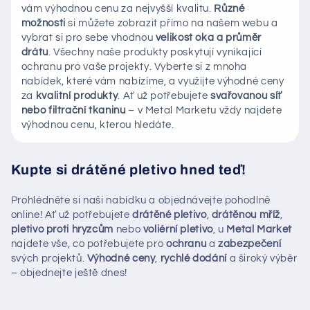
vám výhodnou cenu za nejvyšší kvalitu.
Různé
možnosti
si můžete zobrazit přímo na našem webu a
vybrat si pro sebe vhodnou
velikost oka a průměr
drátu
. Všechny naše produkty poskytují vynikající
ochranu pro vaše projekty. Vyberte si z mnoha
nabídek, které vám nabízíme, a využijte výhodné ceny
za
kvalitní produkty
. Ať už potřebujete
svařovanou síť
nebo filtrační tkaninu
– v Metal Marketu vždy najdete
výhodnou cenu, kterou hledáte.
Kupte si drátěné pletivo hned teď!
Prohlédněte si naši nabídku a objednávejte pohodlně
online! Ať už potřebujete
drátěné pletivo
,
drátěnou mříž
,
pletivo proti hryzcům
nebo
voliérní pletivo
, u
Metal Market
najdete vše, co potřebujete pro
ochranu
a
zabezpečení
svých projektů.
Výhodné ceny
,
rychlé dodání
a široký výběr
– objednejte ještě dnes!