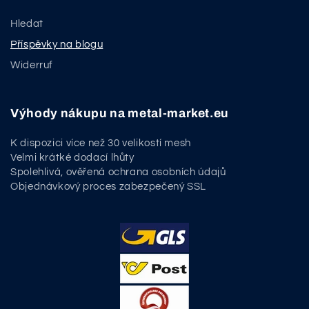
Hledat
Příspěvky na blogu
Widerruf
Výhody nákupu na metal-market.eu
K dispozici více než 30 velikostí mesh
Velmi krátké dodací lhůty
Spolehlivá, ověřená ochrana osobních údajů
Objednávkový proces zabezpečený SSL