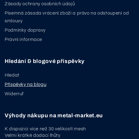
Zásady ochrany osobních údajů
Písemná zásada vrácení zboží a právo na odstoupení od
smlouvy
Podmínky dopravy
Právní informace
Hledání & blogové příspěvky
Hledat
Příspěvky na blogu
Widerruf
Výhody nákupu na metal-market.eu
K dispozici více než 30 velikostí mesh
Velmi krátké dodací lhůty