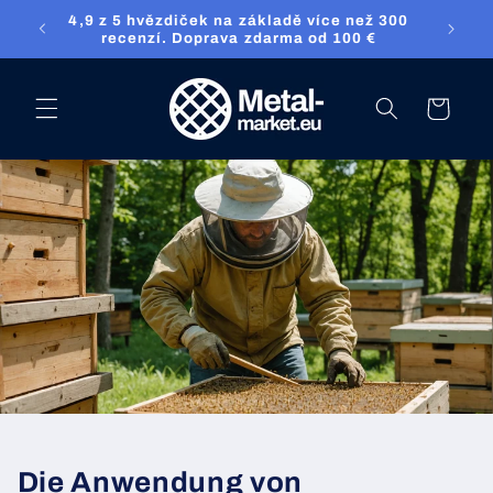
Přejděte přímo
4,9 z 5 hvězdiček na základě více než 300
ket.eu
na obsah
recenzí. Doprava zdarma od 100 €
nákupní
košík
Die Anwendung von