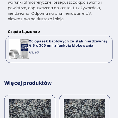
warunki atmosferyczne, przepuszczająca światło i
powietrze, dopuszczona do kontaktu z żywnością,
nierdzewna,
Odporna na promieniowanie UV,
niewrażliwa na tłuszcze i oleje.
Często łączone z
20 opasek kablowych ze stali nierdzewnej
4,6 x 300 mm z funkcją blokowania
Cena
€9,90
regularna
Więcej produktów