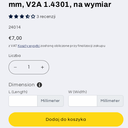
mm, V2A 1.4301, na wymiar
3 recenzji
SKU:
24014
Cena
€7,00
regularna
z VAT
Koszty wysyłki
zostaną obliczone przy finalizacji zakupu
Liczba
Zmniejsz
Zwiększ
ilość
ilość
dla
dla
Dimension
Sita
Sita
L (Length)
W (Width)
i
i
tkaniny
tkaniny
Millimeter
Millimeter
filtracyjne
filtracyjne
ze
ze
stali
stali
Dodaj do koszyka
nierdzewnej,
nierdzewnej,