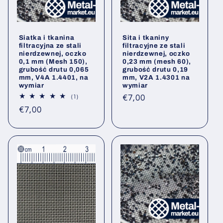
Siatka i tkanina
Sita i tkaniny
filtracyjna ze stali
filtracyjne ze stali
nierdzewnej, oczko
nierdzewnej, oczko
0,1 mm (Mesh 150),
0,23 mm (mesh 60),
grubość drutu 0,065
grubość drutu 0,19
mm, V4A 1.4401, na
mm, V2A 1.4301 na
wymiar
wymiar
Cena
€7,00
1
(1)
Łączna
regularna
Cena
€7,00
liczba
opinii
regularna