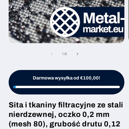
Otwórz
multimedia
1
z
1
/
2
w
oknie
modalnym
Darmowa wysyłka od €100,00!
Sita i tkaniny filtracyjne ze stali
nierdzewnej, oczko 0,2 mm
(mesh 80), grubość drutu 0,12