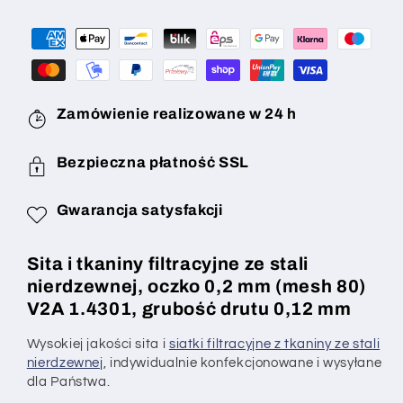
oczko
oczko
0,2
0,2
mm
mm
(mesh
(mesh
80),
80),
grubość
grubość
Zamówienie realizowane w 24 h
drutu
drutu
0,12
0,12
Bezpieczna płatność SSL
mm,
mm,
V2A
V2A
Gwarancja satysfakcji
1.4301,
1.4301,
na
na
wymiar
wymiar
Sita i tkaniny filtracyjne ze stali
nierdzewnej, oczko 0,2 mm (mesh 80)
V2A 1.4301, grubość drutu 0,12 mm
Wysokiej jakości sita i
siatki filtracyjne z tkaniny ze stali
nierdzewnej
, indywidualnie konfekcjonowane i wysyłane
dla Państwa.