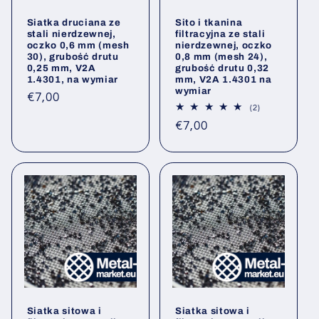
Siatka druciana ze
Sito i tkanina
stali nierdzewnej,
filtracyjna ze stali
oczko 0,6 mm (mesh
nierdzewnej, oczko
30), grubość drutu
0,8 mm (mesh 24),
0,25 mm, V2A
grubość drutu 0,32
1.4301, na wymiar
mm, V2A 1.4301 na
wymiar
Cena
€7,00
2
(2)
regularna
Łączna
Cena
€7,00
liczba
opinii
regularna
Siatka sitowa i
Siatka sitowa i