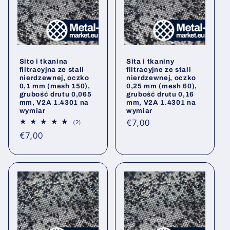
Sito i tkanina
Sita i tkaniny
filtracyjna ze stali
filtracyjne ze stali
nierdzewnej, oczko
nierdzewnej, oczko
0,1 mm (mesh 150),
0,25 mm (mesh 60),
grubość drutu 0,065
grubość drutu 0,16
mm, V2A 1.4301 na
mm, V2A 1.4301 na
wymiar
wymiar
Cena
€7,00
2
(2)
Łączna
regularna
Cena
€7,00
liczba
opinii
regularna