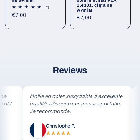
na wymiar
0,08 mm, stal V2A
1.4301, cięta na
2
(2)
wymiar
Łączna
Cena
€7,00
liczba
Cena
€7,00
opinii
regularna
regularna
Reviews
Maille en acier inoxydable d'excellente
Rete i
qualité, découpe sur mesure parfaite.
tagli
Je recommande.
rapid
Christophe P.