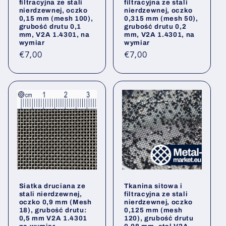
filtracyjna ze stali
filtracyjna ze stali
nierdzewnej, oczko
nierdzewnej, oczko
0,15 mm (mesh 100),
0,315 mm (mesh 50),
grubość drutu 0,1
grubość drutu 0,2
mm, V2A 1.4301, na
mm, V2A 1.4301, na
wymiar
wymiar
Cena
Cena
€7,00
€7,00
regularna
regularna
Siatka druciana ze
Tkanina sitowa i
stali nierdzewnej,
filtracyjna ze stali
oczko 0,9 mm (Mesh
nierdzewnej, oczko
18), grubość drutu:
0,125 mm (mesh
0,5 mm V2A 1.4301
120), grubość drutu