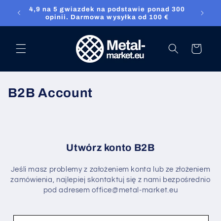
Przejdź
4,9 na 5 gwiazdek na podstawie ponad 300
bezpośrednio
ket.eu
opinii. Darmowa wysyłka od 100 €
do treści
Koszyk
B2B Account
Utwórz konto B2B
Jeśli masz problemy z założeniem konta lub ze złożeniem
zamówienia, najlepiej skontaktuj się z nami bezpośrednio
pod adresem office@metal-market.eu