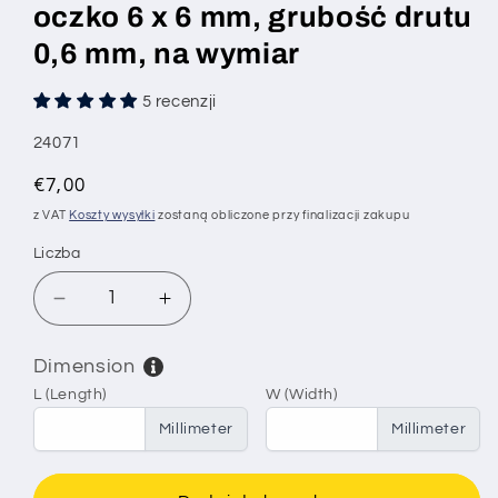
oczko 6 x 6 mm, grubość drutu
0,6 mm, na wymiar
5 recenzji
SKU:
24071
Cena
€7,00
regularna
z VAT
Koszty wysyłki
zostaną obliczone przy finalizacji zakupu
Liczba
Zmniejsz
Zwiększ
ilość
ilość
dla
dla
Dimension
Siatka
Siatka
L (Length)
W (Width)
przeciw
przeciw
nornicom,
nornicom,
Millimeter
Millimeter
siatka
siatka
przeciw
przeciw