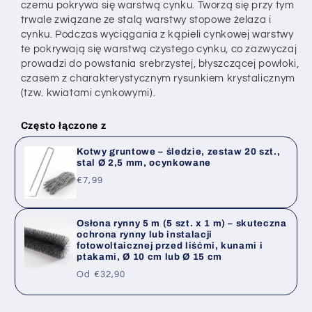
czemu pokrywa się warstwą cynku. Tworzą się przy tym
trwale związane ze stalą warstwy stopowe żelaza i
cynku. Podczas wyciągania z kąpieli cynkowej warstwy
te pokrywają się warstwą czystego cynku, co zazwyczaj
prowadzi do powstania srebrzystej, błyszczącej powłoki,
czasem z charakterystycznym rysunkiem krystalicznym
(tzw. kwiatami cynkowymi).
Często łączone z
Kotwy gruntowe – śledzie, zestaw 20 szt.,
stal Ø 2,5 mm, ocynkowane
Cena
€7,99
regularna
Osłona rynny 5 m (5 szt. x 1 m) – skuteczna
ochrona rynny lub instalacji
fotowoltaicznej przed liśćmi, kunami i
ptakami, Ø 10 cm lub Ø 15 cm
Cena
Od €32,90
regularna