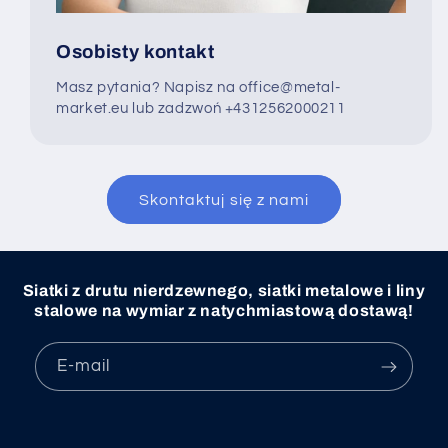
Osobisty kontakt
Masz pytania? Napisz na office@metal-
market.eu lub zadzwoń +4312562000211
Skontaktuj się z nami
Siatki z drutu nierdzewnego, siatki metalowe i liny
stalowe na wymiar z natychmiastową dostawą!
E-mail