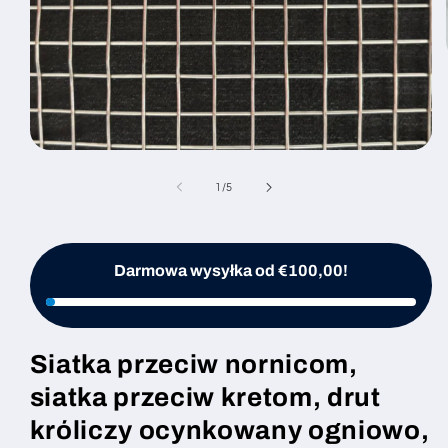
Otwórz
multimedia
1
z
1
/
5
w
oknie
modalnym
Darmowa wysyłka od €100,00!
Siatka przeciw nornicom,
siatka przeciw kretom, drut
króliczy ocynkowany ogniowo,