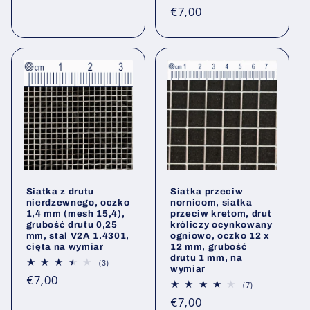
Łączna
Cena
€7,00
liczba
opinii
regularna
Siatka z drutu
Siatka przeciw
nierdzewnego, oczko
nornicom, siatka
1,4 mm (mesh 15,4),
przeciw kretom, drut
grubość drutu 0,25
króliczy ocynkowany
mm, stal V2A 1.4301,
ogniowo, oczko 12 x
cięta na wymiar
12 mm, grubość
drutu 1 mm, na
3
(3)
wymiar
Łączna
Cena
€7,00
liczba
7
(7)
opinii
regularna
Łączna
Cena
€7,00
liczba