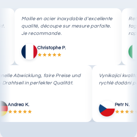
Maille en acier inoxydable d'excellente
Rete in ac
qualité, découpe sur mesure parfaite.
taglio su
Je recommande.
rapida.
Christophe P.
Ma
Schnelle Abwicklung, faire Preise und
Vynikající
das Drahtseil in perfekter Qualität.
rychlé do
Andrea K.
Pet