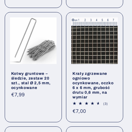
opinii
regularna
Kotwy gruntowe –
Kraty zgrzewane
śledzie, zestaw 20
ogniowo
szt., stal Ø 2,5 mm,
ocynkowane, oczko
ocynkowane
6 x 6 mm, grubość
drutu 0,6 mm, na
Cena
€7,99
wymiar
regularna
3
(3)
Łączna
Cena
€7,00
liczba
opinii
regularna