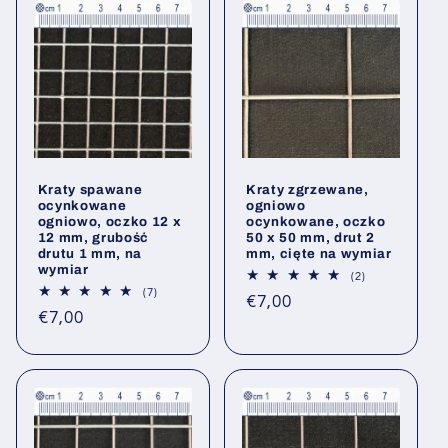
Kraty spawane
Kraty zgrzewane,
ocynkowane
ogniowo
ogniowo, oczko 12 x
ocynkowane, oczko
12 mm, grubość
50 x 50 mm, drut 2
drutu 1 mm, na
mm, cięte na wymiar
wymiar
2
(2)
Łączna
7
(7)
Cena
€7,00
liczba
Łączna
Cena
€7,00
opinii
liczba
regularna
opinii
regularna