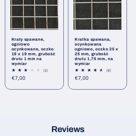
Kraty spawane,
Kratka spawana,
ogniowo
ocynkowana
ocynkowane, oczko
ogniowo, oczko 25 x
19 x 19 mm, grubość
25 mm, grubość
drutu 1 mm na
drutu 1,75 mm, na
wymiar
wymiar
2
6
(2)
(6)
Łączna
Łączna
Cena
Cena
€7,00
€7,00
liczba
liczba
opinii
opinii
regularna
regularna
Reviews