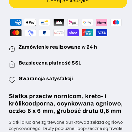
kretom,
kretom,
Dodaj do koszyka
drut
drut
króliczy
króliczy
ocynkowany
ocynkowany
ogniowo,
ogniowo,
oczko
oczko
6
6
x
x
Zamówienie realizowane w 24 h
6
6
mm,
mm,
Bezpieczna płatność SSL
grubość
grubość
drutu
drutu
Gwarancja satysfakcji
0,6
0,6
mm,
mm,
na
na
Siatka przeciw nornicom, kreto- i
wymiar
wymiar
królikoodporna, ocynkowana ogniowo,
oczko 6 x 6 mm, grubość drutu 0,6 mm
Siatki druciane zgrzewane punktowo z żelaza ogniowo
ocynkowanego. Druty podłużne i poprzeczne są trwale