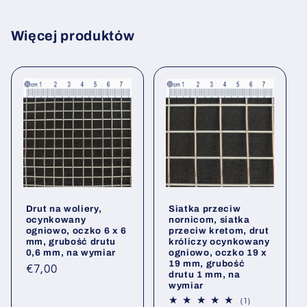
Więcej produktów
Drut na woliery,
Siatka przeciw
ocynkowany
nornicom, siatka
ogniowo, oczko 6 x 6
przeciw kretom, drut
mm, grubość drutu
króliczy ocynkowany
0,6 mm, na wymiar
ogniowo, oczko 19 x
19 mm, grubość
Cena
€7,00
drutu 1 mm, na
regularna
wymiar
1
(1)