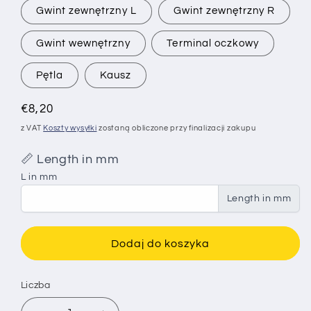
Gwint zewnętrzny L
Gwint zewnętrzny R
Gwint wewnętrzny
Terminal oczkowy
Pętla
Kausz
Cena
€8,20
regularna
z VAT
Koszty wysyłki
zostaną obliczone przy finalizacji zakupu
📏 Length in mm
L in mm
Length in mm
Dodaj do koszyka
Liczba