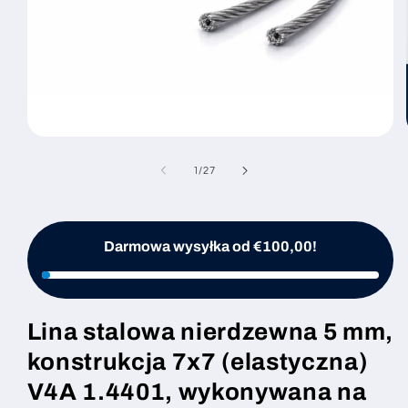
Otwórz
multimedia
1
z
1
/
27
w
oknie
modalnym
Darmowa wysyłka od €100,00!
Lina stalowa nierdzewna 5 mm,
konstrukcja 7x7 (elastyczna)
V4A 1.4401, wykonywana na