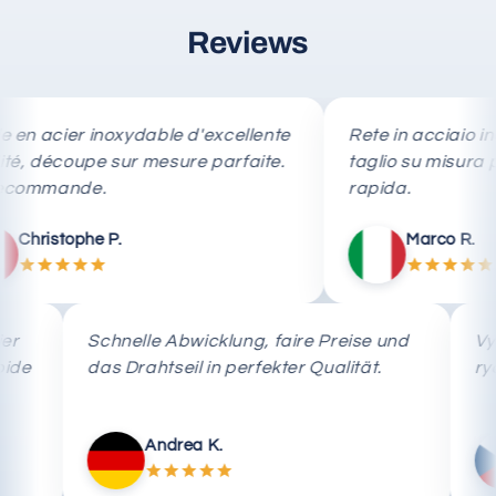
Reviews
cier inoxydable d'excellente
Rete in acciaio inox di o
coupe sur mesure parfaite.
taglio su misura preciso
ande.
rapida.
tophe P.
Marco R.
e en acier
Schnelle Abwicklung, faire Preise und
ison rapide
das Drahtseil in perfekter Qualität.
Andrea K.