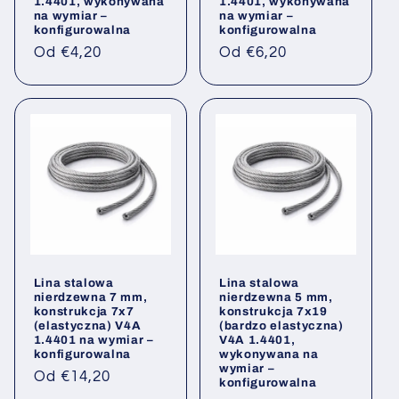
1.4401, wykonywana
1.4401, wykonywana
na wymiar –
na wymiar –
konfigurowalna
konfigurowalna
Cena
Cena
Od €4,20
Od €6,20
regularna
regularna
Lina stalowa
Lina stalowa
nierdzewna 7 mm,
nierdzewna 5 mm,
konstrukcja 7x7
konstrukcja 7x19
(elastyczna) V4A
(bardzo elastyczna)
1.4401 na wymiar –
V4A 1.4401,
konfigurowalna
wykonywana na
wymiar –
Cena
Od €14,20
konfigurowalna
regularna