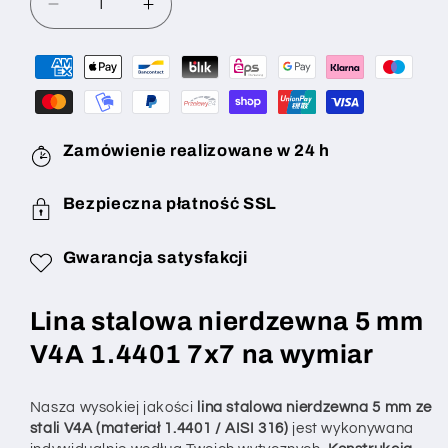
Zmniejsz
Zwiększ
ilość
ilość
dla
dla
Lina
Lina
stalowa
stalowa
nierdzewna
nierdzewna
5
5
Zamówienie realizowane w 24 h
mm,
mm,
konstrukcja
konstrukcja
Bezpieczna płatność SSL
7x7
7x7
(elastyczna)
(elastyczna)
V4A
V4A
Gwarancja satysfakcji
1.4401,
1.4401,
wykonywana
wykonywana
Lina stalowa nierdzewna 5 mm
na
na
wymiar
wymiar
V4A 1.4401 7x7 na wymiar
–
–
konfigurowalna
konfigurowalna
Nasza wysokiej jakości
lina stalowa nierdzewna 5 mm ze
stali V4A (materiał 1.4401 / AISI 316)
jest wykonywana