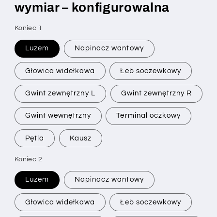
wymiar – konfigurowalna
SKU:
Koniec 1
Luzem
Napinacz wantowy
Głowica widełkowa
Łeb soczewkowy
Gwint zewnętrzny L
Gwint zewnętrzny R
Gwint wewnętrzny
Terminal oczkowy
Pętla
Kausz
Koniec 2
Luzem
Napinacz wantowy
Głowica widełkowa
Łeb soczewkowy