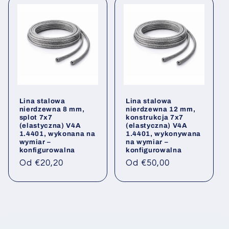
Lina stalowa
Lina stalowa
nierdzewna 8 mm,
nierdzewna 12 mm,
splot 7x7
konstrukcja 7x7
(elastyczna) V4A
(elastyczna) V4A
1.4401, wykonana na
1.4401, wykonywana
wymiar –
na wymiar –
konfigurowalna
konfigurowalna
Cena
Cena
Od €20,20
Od €50,00
regularna
regularna