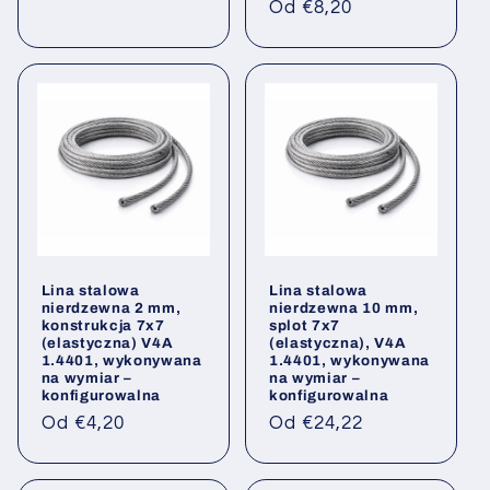
Cena
Od €8,20
regularna
Lina stalowa
Lina stalowa
nierdzewna 2 mm,
nierdzewna 10 mm,
konstrukcja 7x7
splot 7x7
(elastyczna) V4A
(elastyczna), V4A
1.4401, wykonywana
1.4401, wykonywana
na wymiar –
na wymiar –
konfigurowalna
konfigurowalna
Cena
Cena
Od €4,20
Od €24,22
regularna
regularna