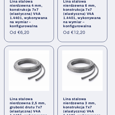
Lina stalowa
Lina stalowa
nierdzewna 4 mm,
nierdzewna 6 mm,
konstrukcja 7x7
konstrukcja 7x7
(elastyczna) V4A
(elastyczna) V4A
1.4401, wykonywana
1.4401, wykonywana
na wymiar –
na wymiar –
konfigurowalna
konfigurowalna
Cena
Cena
Od €6,20
Od €12,20
regularna
regularna
Lina stalowa
Lina stalowa
nierdzewna 2,5 mm,
nierdzewna 3 mm,
grubość drutu 7x7
konstrukcja 7x7
(elastyczna) V4A
(elastyczna) V4A