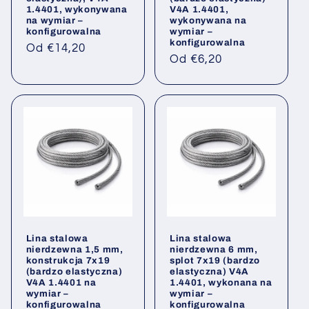
1.4401, wykonywana
V4A 1.4401,
na wymiar –
wykonywana na
konfigurowalna
wymiar –
konfigurowalna
Cena
Od €14,20
Cena
Od €6,20
regularna
regularna
Lina stalowa
Lina stalowa
nierdzewna 1,5 mm,
nierdzewna 6 mm,
konstrukcja 7x19
splot 7x19 (bardzo
(bardzo elastyczna)
elastyczna) V4A
V4A 1.4401 na
1.4401, wykonana na
wymiar –
wymiar –
konfigurowalna
konfigurowalna