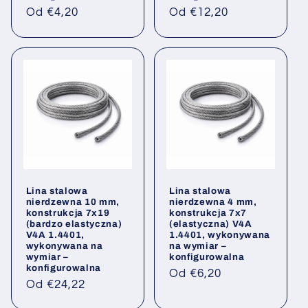
Cena
Cena
Od €4,20
Od €12,20
regularna
regularna
Lina stalowa
Lina stalowa
nierdzewna 10 mm,
nierdzewna 4 mm,
konstrukcja 7x19
konstrukcja 7x7
(bardzo elastyczna)
(elastyczna) V4A
V4A 1.4401,
1.4401, wykonywana
wykonywana na
na wymiar –
wymiar –
konfigurowalna
konfigurowalna
Cena
Od €6,20
Cena
Od €24,22
regularna
regularna