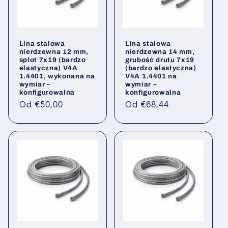
Lina stalowa
Lina stalowa
nierdzewna 12 mm,
nierdzewna 14 mm,
splot 7x19 (bardzo
grubość drutu 7x19
elastyczna) V4A
(bardzo elastyczna)
1.4401, wykonana na
V4A 1.4401 na
wymiar –
wymiar –
konfigurowalna
konfigurowalna
Cena
Cena
Od €50,00
Od €68,44
regularna
regularna