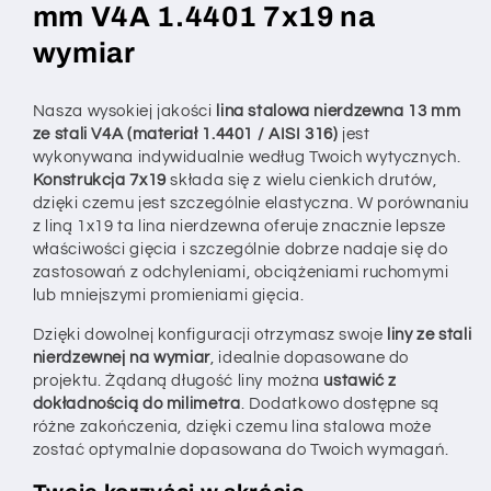
na
na
mm V4A 1.4401 7x19 na
wymiar
wymiar
wymiar
–
–
konfigurowalna
konfigurowalna
Nasza wysokiej jakości
lina stalowa nierdzewna 13 mm
ze stali V4A (materiał 1.4401 / AISI 316)
jest
wykonywana indywidualnie według Twoich wytycznych.
Konstrukcja 7x19
składa się z wielu cienkich drutów,
dzięki czemu jest szczególnie elastyczna. W porównaniu
z liną 1x19 ta lina nierdzewna oferuje znacznie lepsze
właściwości gięcia i szczególnie dobrze nadaje się do
zastosowań z odchyleniami, obciążeniami ruchomymi
lub mniejszymi promieniami gięcia.
Dzięki dowolnej konfiguracji otrzymasz swoje
liny ze stali
nierdzewnej na wymiar
, idealnie dopasowane do
projektu. Żądaną długość liny można
ustawić z
dokładnością do milimetra
. Dodatkowo dostępne są
różne zakończenia, dzięki czemu lina stalowa może
zostać optymalnie dopasowana do Twoich wymagań.