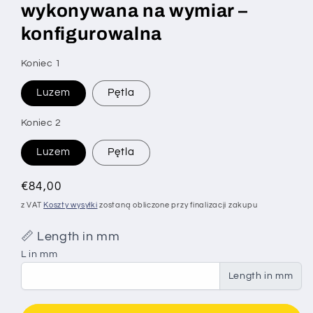
wykonywana na wymiar –
konfigurowalna
SKU:
Koniec 1
Luzem
Pętla
Koniec 2
Luzem
Pętla
Cena
€84,00
regularna
z VAT
Koszty wysyłki
zostaną obliczone przy finalizacji zakupu
📏 Length in mm
L in mm
Length in mm