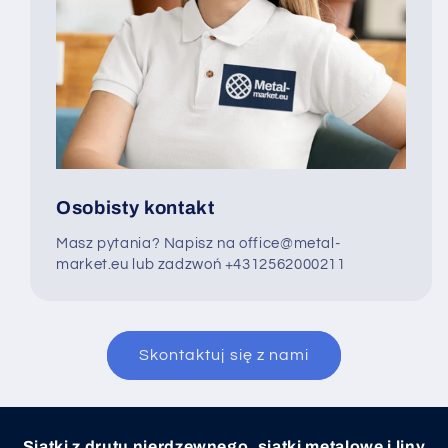
Osobisty kontakt
Masz pytania? Napisz na office@metal-
market.eu lub zadzwoń +4312562000211
Skontaktuj się z nami
Siatki z drutu nierdzewnego, siatki metalowe i liny