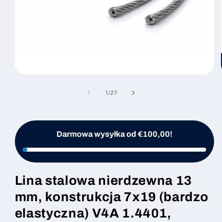
Otwórz
multimedia
1
z
1
/
27
w
oknie
modalnym
Darmowa wysyłka od €100,00!
Lina stalowa nierdzewna 13
mm, konstrukcja 7x19 (bardzo
elastyczna) V4A 1.4401,