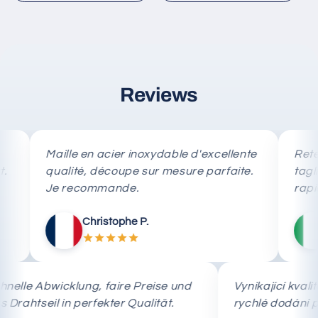
Reviews
Maille en acier inoxydable d'excellente
Rete in ac
qualité, découpe sur mesure parfaite.
taglio su 
Je recommande.
rapida.
Christophe P.
Mar
Schnelle Abwicklung, faire Preise und
Vynikající
das Drahtseil in perfekter Qualität.
rychlé do