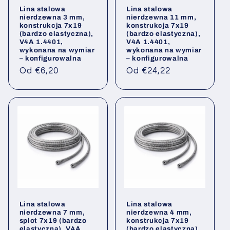
Lina stalowa
Lina stalowa
nierdzewna 3 mm,
nierdzewna 11 mm,
konstrukcja 7x19
konstrukcja 7x19
(bardzo elastyczna),
(bardzo elastyczna),
V4A 1.4401,
V4A 1.4401,
wykonana na wymiar
wykonana na wymiar
– konfigurowalna
– konfigurowalna
Cena
Cena
Od €6,20
Od €24,22
regularna
regularna
Lina stalowa
Lina stalowa
nierdzewna 7 mm,
nierdzewna 4 mm,
splot 7x19 (bardzo
konstrukcja 7x19
elastyczna), V4A
(bardzo elastyczna)