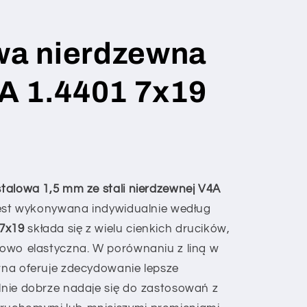
owa nierdzewna
A 1.4401 7x19
lna
 stalowa 1,5 mm ze stali nierdzewnej V4A
est wykonywana indywidualnie według
 7x19
składa się z wielu cienkich drucików,
tkowo elastyczna. W porównaniu z liną w
ewna oferuje zdecydowanie lepsze
ólnie dobrze nadaje się do zastosowań z