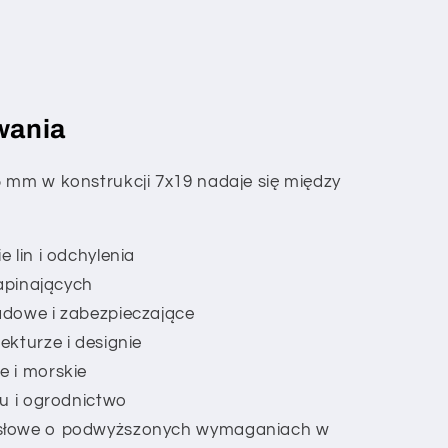
wania
5 mm w konstrukcji 7x19 nadaje się między
 lin i odchylenia
napinających
adowe i zabezpieczające
kturze i designie
 i morskie
zu i ogrodnictwo
słowe o podwyższonych wymaganiach w