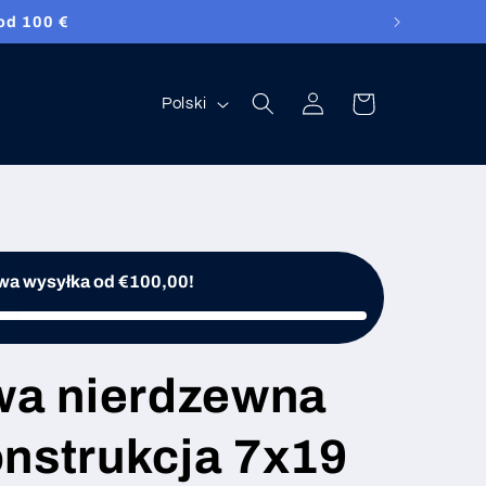
wą dostawą!
Zaloguj
Język
Koszyk
Polski
się
a wysyłka od €100,00!
owa nierdzewna
nstrukcja 7x19