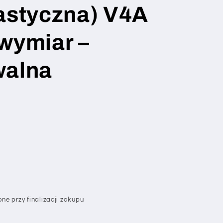
astyczna) V4A
wymiar –
walna
ne przy finalizacji zakupu