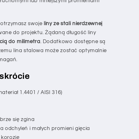
 ruchomymi lub mniejszymi promieniami
i otrzymasz swoje
liny ze stali nierdzewnej
wane do projektu. Żądaną długość liny
cią do milimetra
. Dodatkowo dostępne są
czemu lina stalowa może zostać optymalnie
magań.
 skrócie
teriał 1.4401 / AISI 316)
brze się zgina
a odchyleń i małych promieni gięcia
korozję