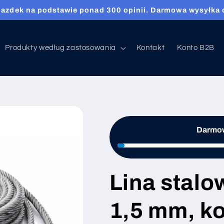
, plecionki druciane i siatki zgrzewane na wymiar z darmo
Produkty według zastosowania
Kontakt
Konto B2B
Darmow
Lina stal
1,5 mm, ko