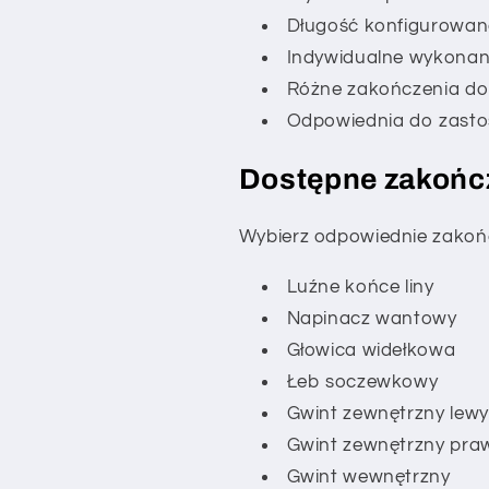
Długość konfigurowana
Indywidualne wykonan
Różne zakończenia d
Odpowiednia do zasto
Dostępne zakończ
Wybierz odpowiednie zakoń
Luźne końce liny
Napinacz wantowy
Głowica widełkowa
Łeb soczewkowy
Gwint zewnętrzny lewy 
Gwint zewnętrzny praw
Gwint wewnętrzny