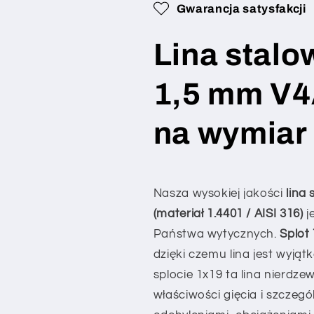
Gwarancja satysfakcji
(bardzo
(bardzo
elastyczna)
elastyczna)
V4A
V4A
Lina stal
1.4401
1.4401
na
na
1,5 mm V4
wymiar
wymiar
–
–
konfigurowalna
konfigurowa
na wymiar
Nasza wysokiej jakości
lina
(materiał 1.4401 / AISI 316)
j
Państwa wytycznych.
Splot
dzięki czemu lina jest wyją
splocie 1x19 ta lina nierdz
właściwości gięcia i szczeg