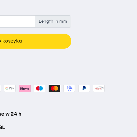
Length in mm
o koszyka
e w 24 h
SL