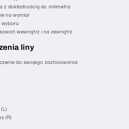
 z dokładnością do milimetra
ie na wymiar
o wyboru
sowań wewnątrz i na zewnątrz
enia liny
czenie do swojego zastosowania:
(L)
y (R)