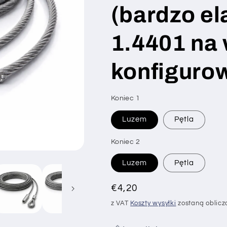
(bardzo el
1.4401 na 
konfiguro
Koniec 1
SKU:
Luzem
Pętla
Koniec 2
Luzem
Pętla
Cena
€4,20
regularna
z VAT
Koszty wysyłki
zostaną obliczo