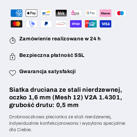
mm
mm
(mesh
(mesh
12),
12),
grubość
grubość
drutu:
drutu:
0,5
0,5
Zamówienie realizowane w 24 h
mm,
mm,
V2A
V2A
Bezpieczna płatność SSL
1.4301
1.4301
na
na
Gwarancja satysfakcji
wymiar
wymiar
Siatka druciana ze stali nierdzewnej,
oczko 1,6 mm (Mesh 12) V2A 1.4301,
grubość drutu: 0,5 mm
Drobnooczkowa plecionka ze stali nierdzewnej,
indywidualnie konfekcjonowana i wysyłana specjalnie
dla Ciebie.