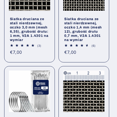
Siatka druciana ze
Siatka druciana ze
stali nierdzewnej,
stali nierdzewnej,
oczko 3,0 mm (mesh
oczko 1,4 mm (mesh
6,35), grubość drutu:
12), grubość drutu
1 mm, V2A 1.4301 na
0,7 mm, V2A 1.4301
wymiar
na wymiar
3
6
(3)
(6)
Łączna
Łączna
Cena
Cena
€7,00
€7,00
liczba
liczba
opinii
opinii
regularna
regularna