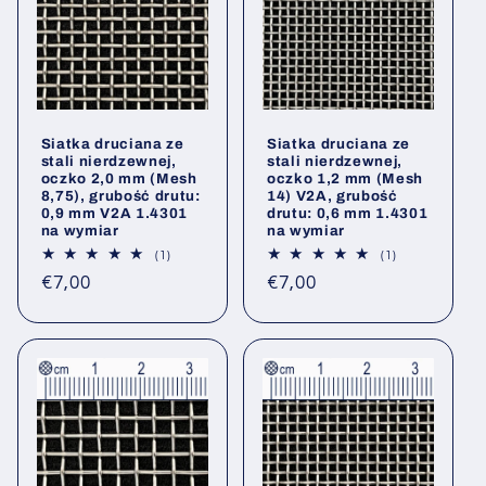
Siatka druciana ze
Siatka druciana ze
stali nierdzewnej,
stali nierdzewnej,
oczko 2,0 mm (Mesh
oczko 1,2 mm (Mesh
8,75), grubość drutu:
14) V2A, grubość
0,9 mm V2A 1.4301
drutu: 0,6 mm 1.4301
na wymiar
na wymiar
1
1
(1)
(1)
Łączna
Łączna
Cena
Cena
€7,00
€7,00
liczba
liczba
opinii
opinii
regularna
regularna