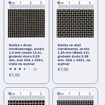
Siatka z drutu
Siatka ze stali
nierdzewnego, oczko
nierdzewnej, oczko
1,4 mm (mesh 15,4),
1,54 mm (Mesh 12),
grubość drutu 0,25
grubość drutu 0,58
mm, stal V2A 1.4301,
mm, V2A 1.4301, na
cięta na wymiar
wymiar
Cena
€7,00
3
(3)
Łączna
regularna
Cena
€7,00
liczba
opinii
regularna