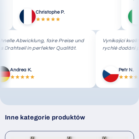
Christophe P.
Mar
Schnelle Abwicklung, faire Preise und
Vynikající
das Drahtseil in perfekter Qualität.
rychlé do
Andrea K.
Pet
Inne kategorie produktów