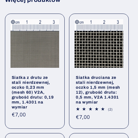
Siatka z drutu ze
Siatka druciana ze
stali nierdzewnej,
stali nierdzewnej,
oczko 0,23 mm
oczko 1,5 mm (mesh
(mesh 60) V2A,
12), grubość drutu:
grubość drutu: 0,19
0,5 mm, V2A 1.4301
mm, 1.4301 na
na wymiar
wymiar
2
(2)
Łączna
Cena
€7,00
Cena
€7,00
liczba
regularna
opinii
regularna