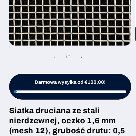
Otwórz
multimedia
1
z
1
/
2
w
oknie
modalnym
Darmowa wysyłka od €100,00!
Siatka druciana ze stali
nierdzewnej, oczko 1,6 mm
(mesh 12), grubość drutu: 0,5