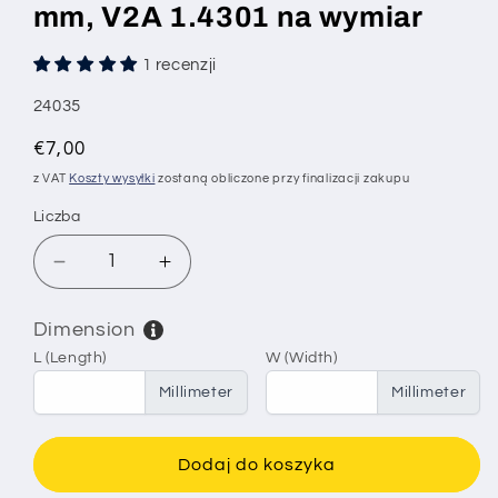
mm, V2A 1.4301 na wymiar
1 recenzji
SKU:
24035
Cena
€7,00
regularna
z VAT
Koszty wysyłki
zostaną obliczone przy finalizacji zakupu
Liczba
Zmniejsz
Zwiększ
ilość
ilość
dla
dla
Dimension
Siatka
Siatka
L (Length)
W (Width)
druciana
druciana
ze
ze
Millimeter
Millimeter
stali
stali
nierdzewnej,
nierdzewnej,
oczko
oczko
Dodaj do koszyka
1,6
1,6