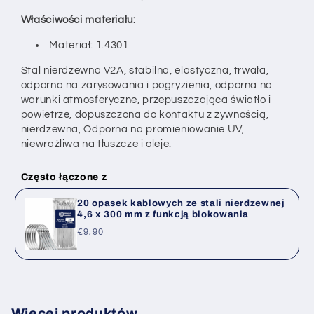
Właściwości materiału:
Materiał: 1.4301
Stal nierdzewna V2A, stabilna, elastyczna, trwała,
odporna na zarysowania i pogryzienia,
odporna na
warunki atmosferyczne, przepuszczająca światło i
powietrze, dopuszczona do kontaktu z żywnością,
nierdzewna,
Odporna na promieniowanie UV,
niewrażliwa na tłuszcze i oleje.
Często łączone z
20 opasek kablowych ze stali nierdzewnej
4,6 x 300 mm z funkcją blokowania
Cena
€9,90
regularna
Więcej produktów