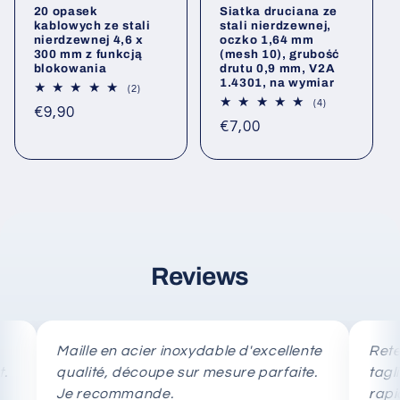
20 opasek
Siatka druciana ze
kablowych ze stali
stali nierdzewnej,
nierdzewnej 4,6 x
oczko 1,64 mm
300 mm z funkcją
(mesh 10), grubość
blokowania
drutu 0,9 mm, V2A
1.4301, na wymiar
2
(2)
Łączna
4
(4)
Cena
€9,90
liczba
Łączna
Cena
€7,00
opinii
liczba
regularna
opinii
regularna
Reviews
Maille en acier inoxydable d'excellente
Rete in ac
qualité, découpe sur mesure parfaite.
taglio su 
Je recommande.
rapida.