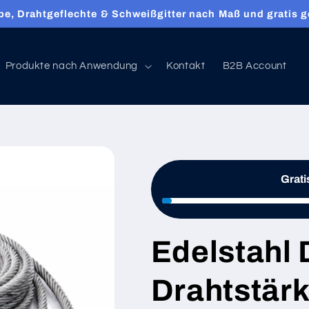
e, Drahtgeflechte & Schweißgitter nach Maß und gratis ge
Produkte nach Anwendung
Kontakt
B2B Account
Grati
Edelstahl 
Drahtstärk