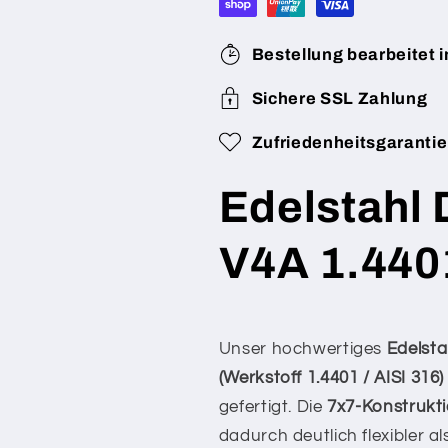
Edelstahl
Edelstahl
Drahtseil
Drahtseil
Bestellung bearbeitet i
5
5
mm
mm
Sichere SSL Zahlung
Drahtstärke
Drahtstärke
7x7
7x7
Zufriedenheitsgarantie
(flexibel)
(flexibel)
V4A
V4A
1.4401
1.4401
Edelstahl 
nach
nach
Maß
Maß
V4A 1.440
gefertigt
gefertigt
–
–
konfigurierbar
konfigurierba
Unser hochwertiges
Edelsta
(Werkstoff 1.4401 / AISI 316)
gefertigt. Die
7x7-Konstrukt
dadurch deutlich flexibler al