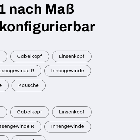
1 nach Maß
 konfigurierbar
r
Gabelkopf
Linsenkopf
ssengewinde R
Innengewinde
e
Kausche
r
Gabelkopf
Linsenkopf
ssengewinde R
Innengewinde