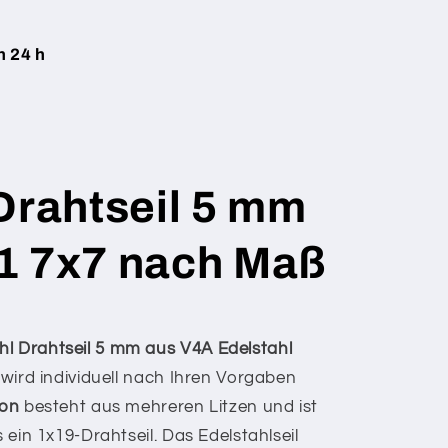
n 24 h
Drahtseil 5 mm
1 7x7 nach Maß
r
hl Drahtseil 5 mm aus V4A Edelstahl
wird individuell nach Ihren Vorgaben
ion
besteht aus mehreren Litzen und ist
s ein 1x19-Drahtseil. Das Edelstahlseil