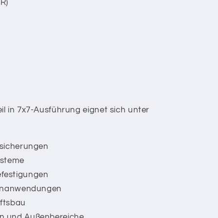
R)
l in 7x7-Ausführung eignet sich unter
zsicherungen
ysteme
festigungen
ignanwendungen
ftsbau
n und Außenbereiche