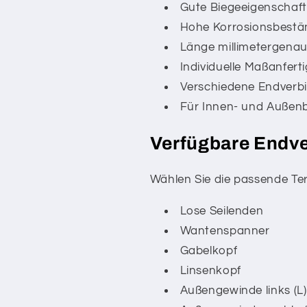
Gute Biegeeigenschafte
Hohe Korrosionsbestän
Länge millimetergenau
Individuelle Maßanfert
Verschiedene Endverbi
Für Innen- und Außenb
Verfügbare Endv
Wählen Sie die passende Te
Lose Seilenden
Wantenspanner
Gabelkopf
Linsenkopf
Außengewinde links (L)