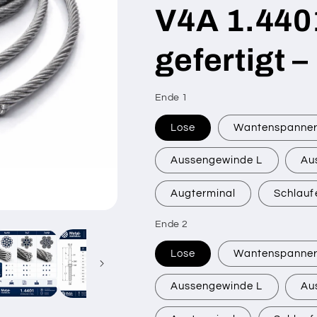
V4A 1.440
gefertigt –
Ende 1
SKU:
Lose
Wantenspanne
Aussengewinde L
Au
Augterminal
Schlauf
Ende 2
Lose
Wantenspanne
Aussengewinde L
Au