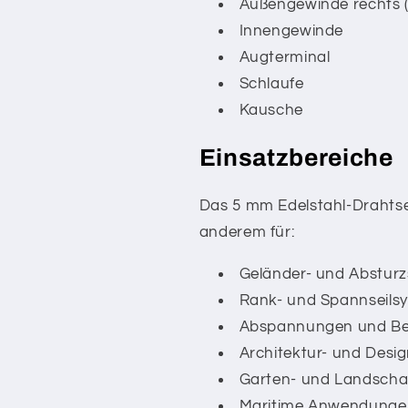
Außengewinde rechts (
Innengewinde
Augterminal
Schlaufe
Kausche
Einsatzbereiche
Das 5 mm Edelstahl-Drahtsei
anderem für:
Geländer- und Abstur
Rank- und Spannseils
Abspannungen und Be
Architektur- und Des
Garten- und Landscha
Maritime Anwendunge