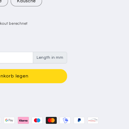
e
Kausche
kout berechnet
Length in mm
enkorb legen