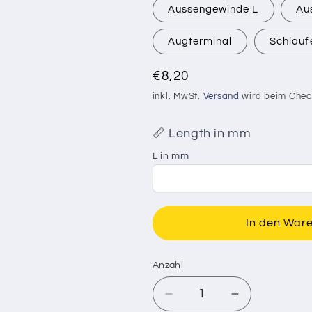
Aussengewinde L
Au
Augterminal
Schlauf
Normaler
€8,20
Preis
inkl. MwSt.
Versand
wird beim Chec
📏 Length in mm
L in mm
In den War
Anzahl
Verringere
Erhöhe