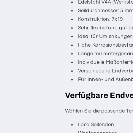
Edelstahl V4A (Werkstof
Seildurchmesser: 5 m
Konstruktion: 7x19
Sehr flexibel und gut b
Ideal für Umlenkungen
Hohe Korrosionsbestän
Länge millimetergenau
Individuelle Maßanfert
Verschiedene Endverbi
Für Innen- und Außenb
Verfügbare Endv
Wählen Sie die passende Te
Lose Seilenden