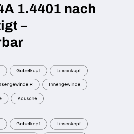
V4A 1.4401 nach
igt –
rbar
r
Gabelkopf
Linsenkopf
ssengewinde R
Innengewinde
e
Kausche
r
Gabelkopf
Linsenkopf