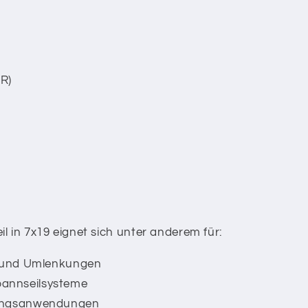
R)
l in 7x19 eignet sich unter anderem für:
n und Umlenkungen
annseilsysteme
rungsanwendungen