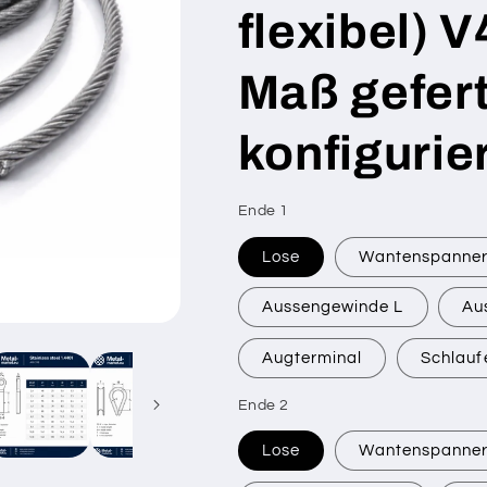
flexibel) 
Maß gefert
konfigurie
Ende 1
SKU:
Lose
Wantenspanne
Aussengewinde L
Au
Augterminal
Schlauf
Ende 2
Lose
Wantenspanne