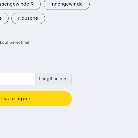
ssengewinde R
Innengewinde
e
Kausche
kout berechnet
Length in mm
enkorb legen