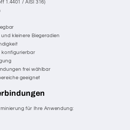
f 1.4401 / AISI 316)
m
iegbar
 und kleinere Biegeradien
digkeit
 konfigurierbar
igung
ndungen frei wählbar
ereiche geeignet
erbindungen
rminierung für Ihre Anwendung: