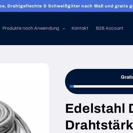
e, Drahtgeflechte & Schweißgitter nach Maß und gratis ge
Produkte nach Anwendung
Kontakt
B2B Account
Grati
Edelstahl 
Drahtstärk