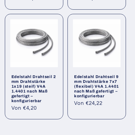
Preis
Preis
Edelstahl Drahtseil 2
Edelstahl Drahtseil 9
mm Drahtstärke
mm Drahtstärke 7x7
1x19 (steif) V4A
(flexibel) V4A 1.4401
1.4401 nach Maß
nach Maß gefertigt –
gefertigt –
konfigurierbar
konfigurierbar
Normaler
Von €24,22
Normaler
Von €4,20
Preis
Preis