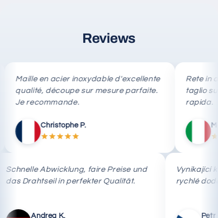
Reviews
aille en acier inoxydable d'excellente
Rete in acciai
ualité, découpe sur mesure parfaite.
taglio su misu
e recommande.
rapida.
Christophe P.
Marco R
Schnelle Abwicklung, faire Preise und
Vynika
e
das Drahtseil in perfekter Qualität.
rychl
Andrea K.