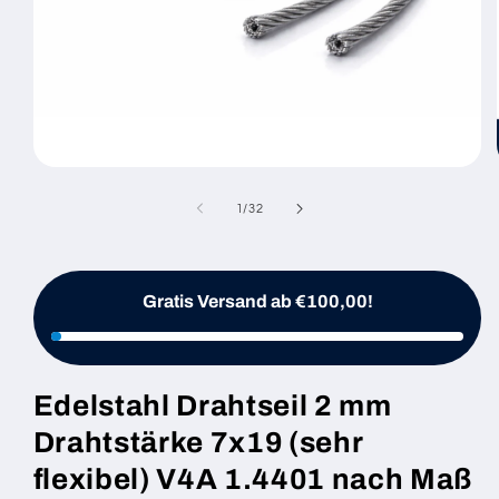
Medien
1
in
von
1
/
32
Modal
öffnen
Gratis Versand ab €100,00!
Edelstahl Drahtseil 2 mm
Drahtstärke 7x19 (sehr
flexibel) V4A 1.4401 nach Maß