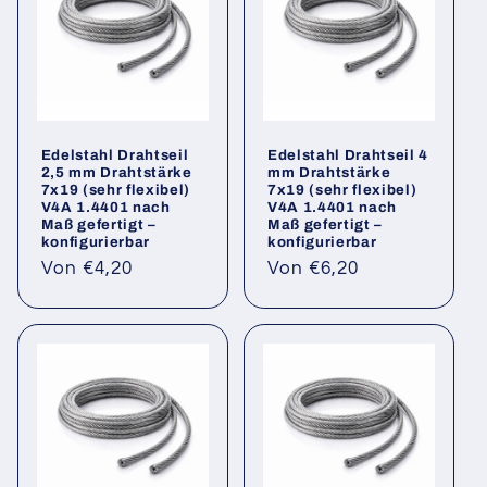
Edelstahl Drahtseil
Edelstahl Drahtseil 4
2,5 mm Drahtstärke
mm Drahtstärke
7x19 (sehr flexibel)
7x19 (sehr flexibel)
V4A 1.4401 nach
V4A 1.4401 nach
Maß gefertigt –
Maß gefertigt –
konfigurierbar
konfigurierbar
Normaler
Normaler
Von €4,20
Von €6,20
Preis
Preis