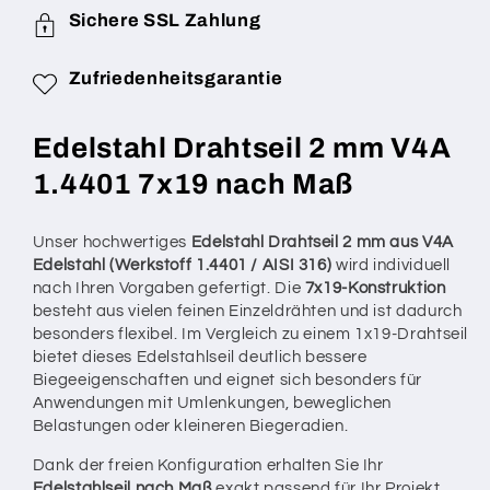
Drahtstärke
Drahtstärke
Sichere SSL Zahlung
7x19
7x19
(sehr
(sehr
flexibel)
flexibel)
Zufriedenheitsgarantie
V4A
V4A
1.4401
1.4401
Edelstahl Drahtseil 2 mm V4A
nach
nach
Maß
Maß
1.4401 7x19 nach Maß
gefertigt
gefertigt
–
–
konfigurierbar
konfigurierbar
Unser hochwertiges
Edelstahl Drahtseil 2 mm aus V4A
Edelstahl (Werkstoff 1.4401 / AISI 316)
wird individuell
nach Ihren Vorgaben gefertigt. Die
7x19-Konstruktion
besteht aus vielen feinen Einzeldrähten und ist dadurch
besonders flexibel. Im Vergleich zu einem 1x19-Drahtseil
bietet dieses Edelstahlseil deutlich bessere
Biegeeigenschaften und eignet sich besonders für
Anwendungen mit Umlenkungen, beweglichen
Belastungen oder kleineren Biegeradien.
Dank der freien Konfiguration erhalten Sie Ihr
Edelstahlseil nach Maß
exakt passend für Ihr Projekt.