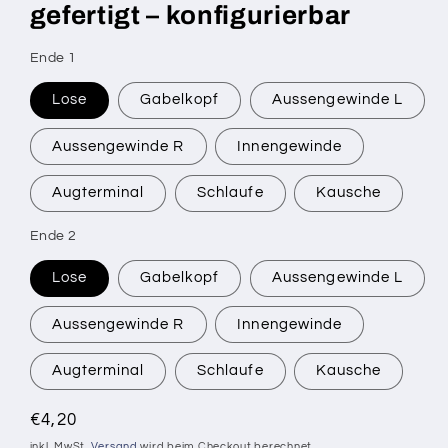
gefertigt – konfigurierbar
SKU:
Ende 1
Lose
Gabelkopf
Aussengewinde L
Aussengewinde R
Innengewinde
Augterminal
Schlaufe
Kausche
Ende 2
Lose
Gabelkopf
Aussengewinde L
Aussengewinde R
Innengewinde
Augterminal
Schlaufe
Kausche
Normaler
€4,20
Preis
inkl. MwSt.
Versand
wird beim Checkout berechnet