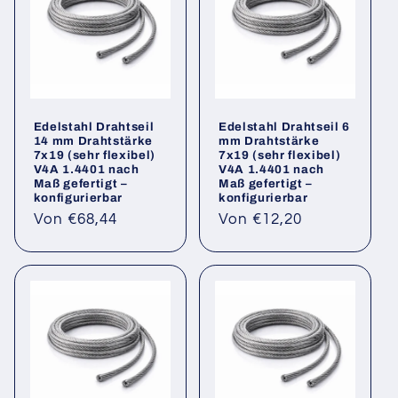
Edelstahl Drahtseil
Edelstahl Drahtseil 6
14 mm Drahtstärke
mm Drahtstärke
7x19 (sehr flexibel)
7x19 (sehr flexibel)
V4A 1.4401 nach
V4A 1.4401 nach
Maß gefertigt –
Maß gefertigt –
konfigurierbar
konfigurierbar
Normaler
Normaler
Von €68,44
Von €12,20
Preis
Preis