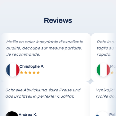
Reviews
aille en acier inoxydable d'excellente
Rete in acciaio
ualité, découpe sur mesure parfaite.
taglio su misu
e recommande.
rapida.
Christophe P.
Marco R
Schnelle Abwicklung, faire Preise und
Vynik
de
das Drahtseil in perfekter Qualität.
rychl
Andrea K.