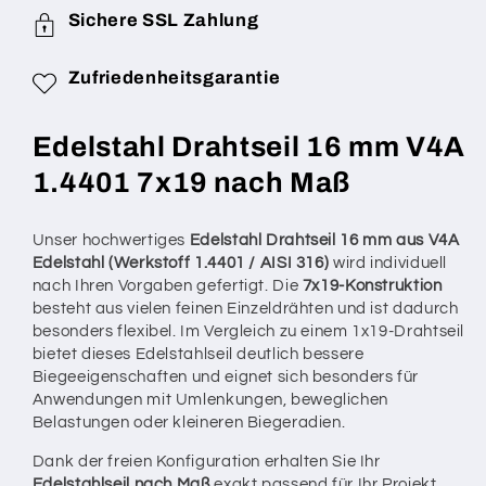
Drahtstärke
Drahtstärke
Sichere SSL Zahlung
7x19
7x19
(sehr
(sehr
flexibel)
flexibel)
Zufriedenheitsgarantie
V4A
V4A
1.4401
1.4401
Edelstahl Drahtseil 16 mm V4A
nach
nach
Maß
Maß
1.4401 7x19 nach Maß
gefertigt
gefertigt
–
–
konfigurierbar
konfigurierbar
Unser hochwertiges
Edelstahl Drahtseil 16 mm aus V4A
Edelstahl (Werkstoff 1.4401 / AISI 316)
wird individuell
nach Ihren Vorgaben gefertigt. Die
7x19-Konstruktion
besteht aus vielen feinen Einzeldrähten und ist dadurch
besonders flexibel. Im Vergleich zu einem 1x19-Drahtseil
bietet dieses Edelstahlseil deutlich bessere
Biegeeigenschaften und eignet sich besonders für
Anwendungen mit Umlenkungen, beweglichen
Belastungen oder kleineren Biegeradien.
Dank der freien Konfiguration erhalten Sie Ihr
Edelstahlseil nach Maß
exakt passend für Ihr Projekt.