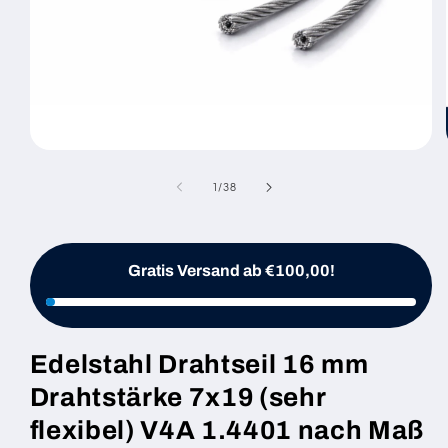
Medien
1
in
von
1
/
38
Modal
öffnen
Gratis Versand ab €100,00!
Edelstahl Drahtseil 16 mm
Drahtstärke 7x19 (sehr
flexibel) V4A 1.4401 nach Maß