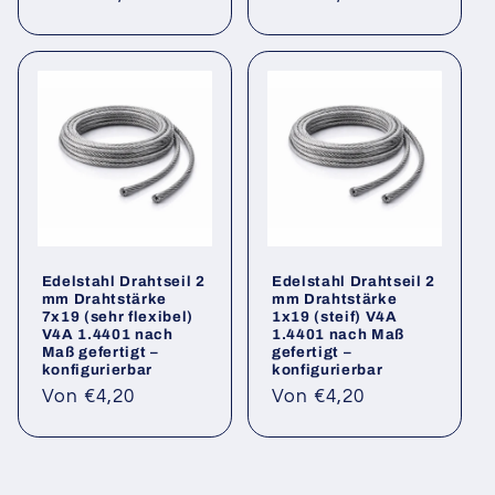
Preis
Preis
Edelstahl Drahtseil 2
Edelstahl Drahtseil 2
mm Drahtstärke
mm Drahtstärke
7x19 (sehr flexibel)
1x19 (steif) V4A
V4A 1.4401 nach
1.4401 nach Maß
Maß gefertigt –
gefertigt –
konfigurierbar
konfigurierbar
Normaler
Normaler
Von €4,20
Von €4,20
Preis
Preis