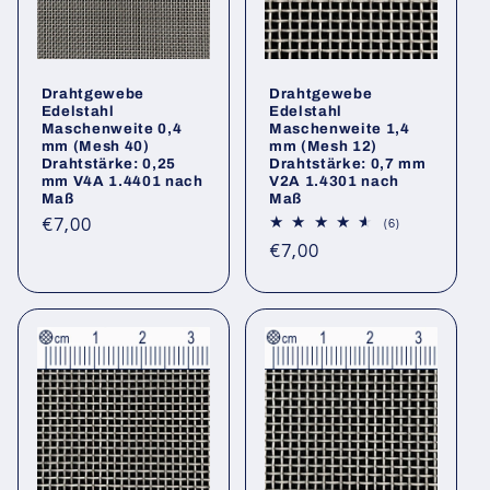
Drahtgewebe
Drahtgewebe
Edelstahl
Edelstahl
Maschenweite 0,4
Maschenweite 1,4
mm (Mesh 40)
mm (Mesh 12)
Drahtstärke: 0,25
Drahtstärke: 0,7 mm
mm V4A 1.4401 nach
V2A 1.4301 nach
Maß
Maß
Normaler
€7,00
6
(6)
Bewertungen
Preis
Normaler
€7,00
insgesamt
Preis