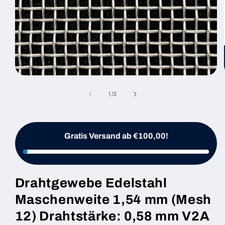
Medien
1
in
von
1
/
2
Modal
öffnen
Gratis Versand ab €100,00!
Drahtgewebe Edelstahl
Maschenweite 1,54 mm (Mesh
12) Drahtstärke: 0,58 mm V2A