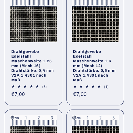
Drahtgewebe
Drahtgewebe
Edelstahl
Edelstahl
Maschenweite 1,25
Maschenweite 1,6
mm (Mesh 16)
mm (Mesh 12)
Drahtstärke: 0,4 mm
Drahtstärke: 0,5 mm
V2A 1.4301 nach
V2A 1.4301 nach
Maß
Maß
3
1
(3)
(1)
Bewertungen
Bewertungen
Normaler
Normaler
€7,00
€7,00
insgesamt
insgesamt
Preis
Preis