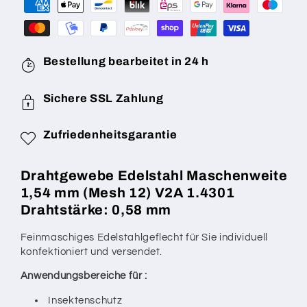
Drahtstärke:
Drahtstärke:
0,58
0,58
mm
mm
V2A
V2A
1.4301
1.4301
Bestellung bearbeitet in 24 h
nach
nach
Maß
Maß
Sichere SSL Zahlung
Zufriedenheitsgarantie
Drahtgewebe Edelstahl Maschenweite
1,54 mm (Mesh 12) V2A 1.4301
Drahtstärke: 0,58 mm
Feinmaschiges Edelstahlgeflecht für Sie individuell
konfektioniert und versendet.
Anwendungsbereiche für :
Insektenschutz