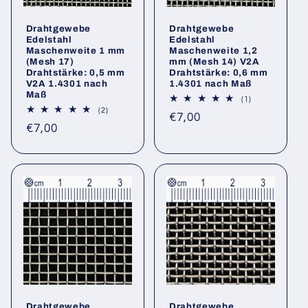
Drahtgewebe
Drahtgewebe
Edelstahl
Edelstahl
Maschenweite 1 mm
Maschenweite 1,2
(Mesh 17)
mm (Mesh 14) V2A
Drahtstärke: 0,5 mm
Drahtstärke: 0,6 mm
V2A 1.4301 nach
1.4301 nach Maß
Maß
1
(1)
Bewertungen
2
(2)
Normaler
€7,00
insgesamt
Bewertungen
Normaler
€7,00
insgesamt
Preis
Preis
Drahtgewebe
Drahtgewebe