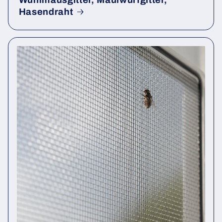
Wühlmausgitter, Maulwurfgitter,
Hasendraht