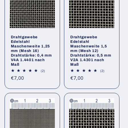
Drahtgewebe
Drahtgewebe
Edelstahl
Edelstahl
Maschenweite 1,25
Maschenweite 1,5
mm (Mesh 16)
mm (Mesh 12)
Drahtstärke: 0,4 mm
Drahtstärke: 0,5 mm
V4A 1.4401 nach
V2A 1.4301 nach
Maß
Maß
2
2
(2)
(2)
Bewertungen
Bewertungen
Normaler
Normaler
€7,00
€7,00
insgesamt
insgesamt
Preis
Preis