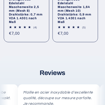
Edelstahl
Edelstahl
Maschenweite 2,5
Maschenweite 1,64
mm (Mesh 8)
mm (Mesh 10)
Drahtstärke: 0,7 mm
Drahtstärke: 0,9 mm
V2A 1.4301 nach
V2A 1.4301 nach
Maß
Maß
4
5
(4)
(5)
Bewertungen
Bewertungen
Normaler
Normaler
€7,00
€7,00
insgesamt
insgesamt
Preis
Preis
Reviews
Maille en acier inoxydable d'excellente
Rete i
qualité, découpe sur mesure parfaite.
tagli
Je recommande.
rapid