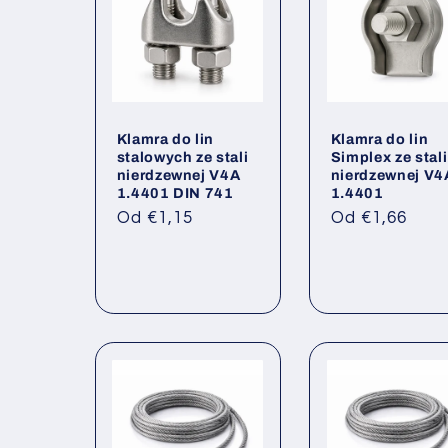
Klamra do lin
Klamra do lin
stalowych ze stali
Simplex ze stali
nierdzewnej V4A
nierdzewnej V4
1.4401 DIN 741
1.4401
Cena
Cena
Od €1,15
Od €1,66
regularna
regularna