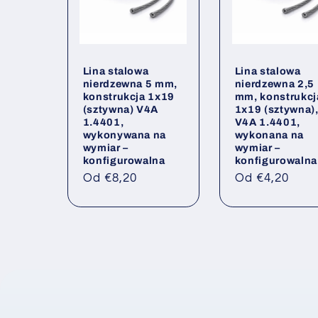
Lina stalowa
Lina stalowa
nierdzewna 5 mm,
nierdzewna 2,5
konstrukcja 1x19
mm, konstrukcj
(sztywna) V4A
1x19 (sztywna)
1.4401,
V4A 1.4401,
wykonywana na
wykonana na
wymiar –
wymiar –
konfigurowalna
konfigurowalna
Cena
Cena
Od €8,20
Od €4,20
regularna
regularna