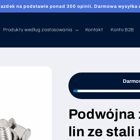
iazdek na podstawie ponad 300 opinii. Darmowa wysyłka 
Produkty według zastosowania
Kontakt
Konto B2B
Darmow
Podwójna 
lin ze stal