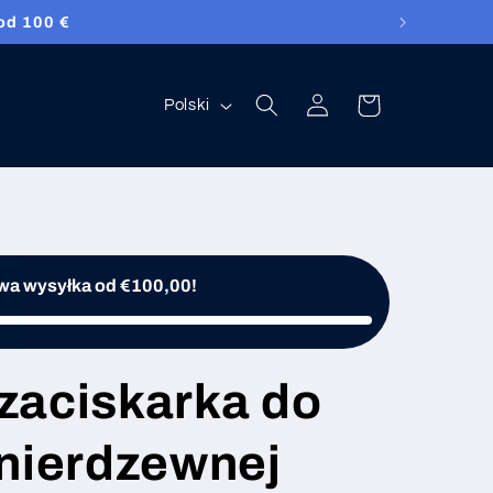
od 100 €
Zaloguj
Język
Koszyk
Polski
się
a wysyłka od €100,00!
zaciskarka do
i nierdzewnej