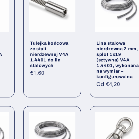
Tulejka końcowa
Lina stalowa
ze stali
nierdzewna 2 mm,
A
nierdzewnej V4A
splot 1x19
1.4401 do lin
(sztywna) V4A
stalowych
1.4401, wykonana
na wymiar –
Cena
€1,60
konfigurowalna
regularna
Cena
Od €4,20
regularna