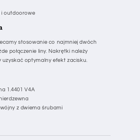
 i outdoorowe
a
lecamy stosowanie co najmniej dwóch
de połączenie liny. Nakrętki należy
 uzyskać optymalny efekt zacisku.
wna 1.4401 V4A
 nierdzewna
dwójny z dwiema śrubami