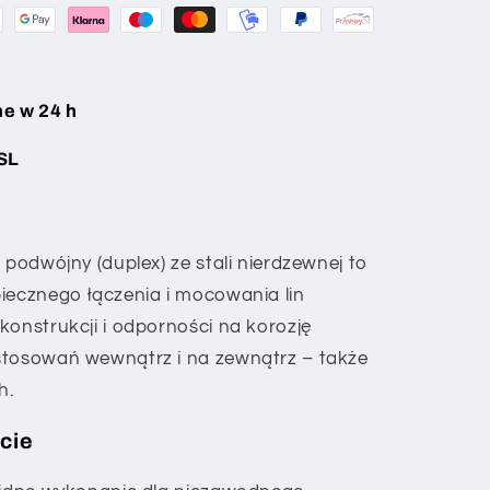
e w 24 h
SL
 podwójny (duplex) ze stali nierdzewnej to
iecznego łączenia i mocowania lin
konstrukcji i odporności na korozję
stosowań wewnątrz i na zewnątrz – także
h.
cie