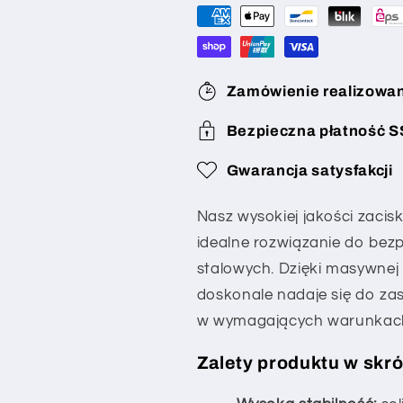
lin
lin
ze
ze
stali
stali
nierdzewnej
nierdzewnej
Zamówienie realizowan
V4A
V4A
Bezpieczna płatność S
Gwarancja satysfakcji
Nasz wysokiej jakości zacisk
idealne rozwiązanie do bezp
stalowych. Dzięki masywnej 
doskonale nadaje się do za
w wymagających warunkac
Zalety produktu w skró