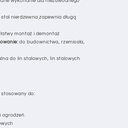
idne wykonanie dla niezawodnego
stal nierdzewna zapewnia długą
łatwy montaż i demontaż
owanie:
do budownictwa, rzemiosła,
lna do lin stalowych, lin stalowych
o stosowany do:
 i ogrodzeń
lowych