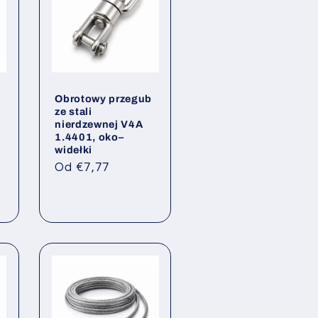
Obrotowy przegub
ze stali
nierdzewnej V4A
1.4401, oko–
widełki
Cena
Od €7,77
regularna