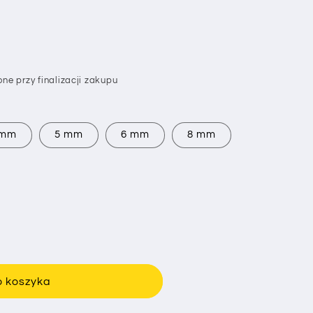
ne przy finalizacji zakupu
 mm
5 mm
6 mm
8 mm
o koszyka