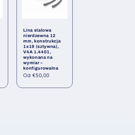
y
Lina stalowa
nierdzewna 12
mm, konstrukcja
1x19 (sztywna),
V4A 1.4401,
wykonana na
wymiar –
konfigurowalna
Cena
Od €50,00
regularna