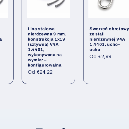
Lina stalowa
Sworzeń obrotow
nierdzewna 9 mm,
ze stali
a
konstrukcja 1x19
nierdzewnej V4A
,
(sztywna) V4A
1.4401, ucho–
1.4401,
ucho
wykonywana na
Cena
Od €2,99
wymiar –
regularna
konfigurowalna
Cena
Od €24,22
regularna