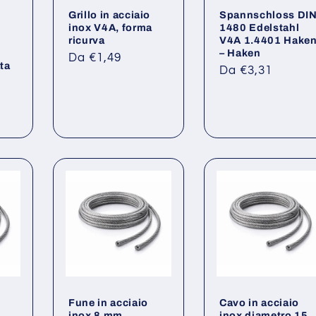
Grillo in acciaio
Spannschloss DI
inox V4A, forma
1480 Edelstahl
ricurva
V4A 1.4401 Hake
– Haken
Prezzo
Da €1,49
ta
Prezzo
Da €3,31
di
di
listino
listino
Fune in acciaio
Cavo in acciaio
inox 8 mm,
inox diametro 15