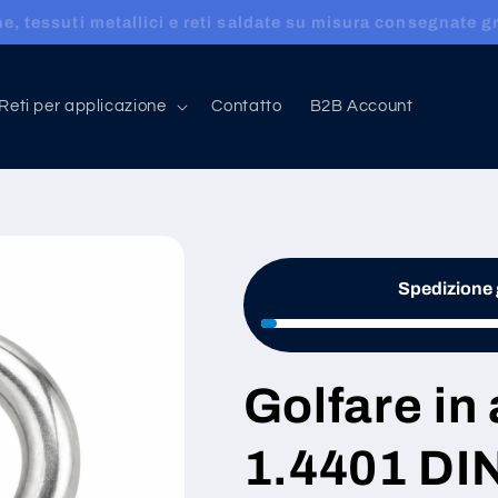
, tessuti metallici e reti saldate su misura consegnate gr
Reti per applicazione
Contatto
B2B Account
Spedizione g
Golfare in
1.4401 DI