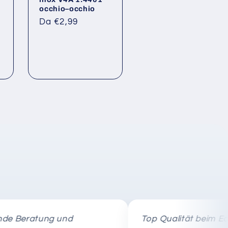
9
occhio–occhio
Prezzo
Da €2,99
di
listino
eratung und
Top Qualität beim Edelst