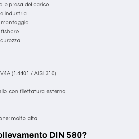
o e presa del carico
e industria
e montaggio
offshore
sicurezza
 V4A (1.4401 / AISI 316)
llo con filettatura esterna
one: molto alta
sollevamento DIN 580?