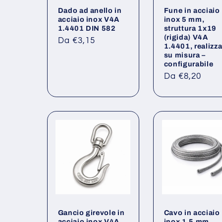
Dado ad anello in
Fune in acciaio
acciaio inox V4A
inox 5 mm,
1.4401 DIN 582
struttura 1x19
(rigida) V4A
Prezzo
Da €3,15
1.4401, realizza
di
su misura –
listino
configurabile
Prezzo
Da €8,20
di
listino
Gancio girevole in
Cavo in acciaio
acciaio inox V4A
inox 1,5 mm,