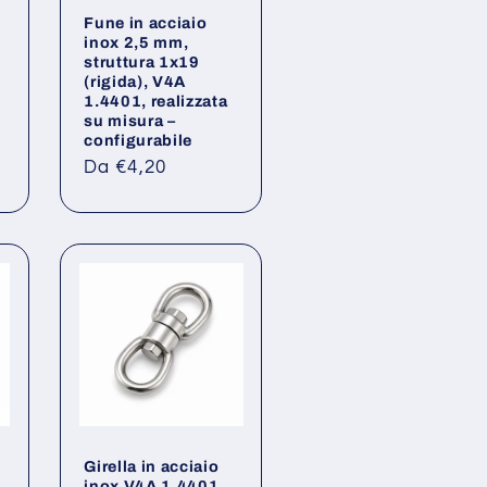
N
Fune in acciaio
inox 2,5 mm,
n
struttura 1x19
(rigida), V4A
1.4401, realizzata
su misura –
configurabile
Prezzo
Da €4,20
di
listino
Girella in acciaio
inox V4A 1.4401