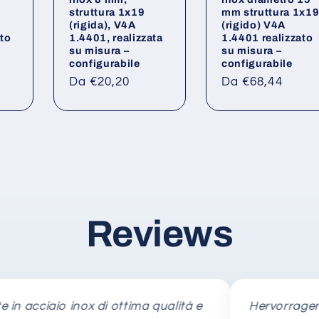
struttura 1x19
mm struttura 1x1
(rigida), V4A
(rigido) V4A
ato
1.4401, realizzata
1.4401 realizzato
su misura –
su misura –
configurabile
configurabile
Prezzo
Prezzo
Da €20,20
Da €68,44
di
di
listino
listino
Reviews
cciaio inox di ottima qualità e
Hervorragende B