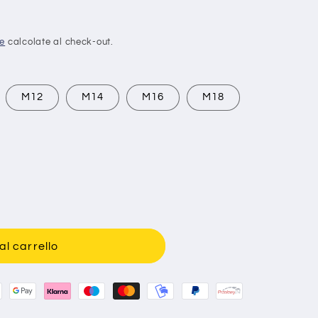
ne
calcolate al check-out.
M12
M14
M16
M18
al carrello