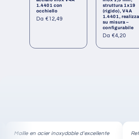
1.4401 con
struttura 1x19
occhiello
(rigido), V4A
1.4401, realizz
Prezzo
Da €12,49
su misura –
di
configurabile
listino
Prezzo
Da €4,20
di
listino
Maille en acier inoxydable d'excellente
Rete in a