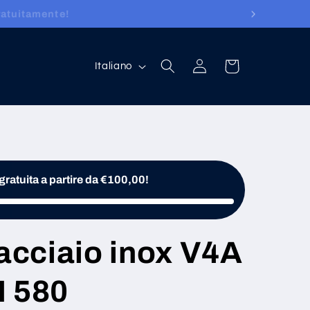
atuitamente!
Lingua
Accedi
Carrello
Italiano
ratuita a partire da €100,00!
 acciaio inox V4A
N 580