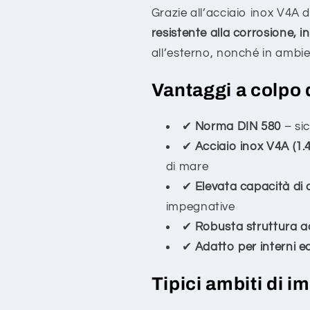
Grazie all’acciaio inox V4A d
resistente alla corrosione, i
all’esterno, nonché in ambien
Vantaggi a colpo 
✔
Norma DIN 580
– sic
✔
Acciaio inox V4A (1.4
di mare
✔
Elevata capacità di 
impegnative
✔
Robusta struttura a
✔
Adatto per interni e
Tipici ambiti di i