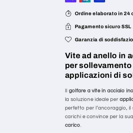
1.4401
1.4401
DIN
DIN
Ordine elaborato in 24 
580
580
Pagamento sicuro SSL
Garanzia di soddisfazi
Vite ad anello in 
per sollevamento 
applicazioni di s
Il
golfare a vite in acciaio i
la soluzione ideale per
appli
perfetto per l’ancoraggio, i
carichi e convince per la su
carico
.