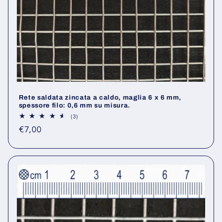
Rete saldata zincata a caldo, maglia 6 x 6 mm,
spessore filo: 0,6 mm su misura.
3
(3)
recensioni
Prezzo
€7,00
totali
di
listino