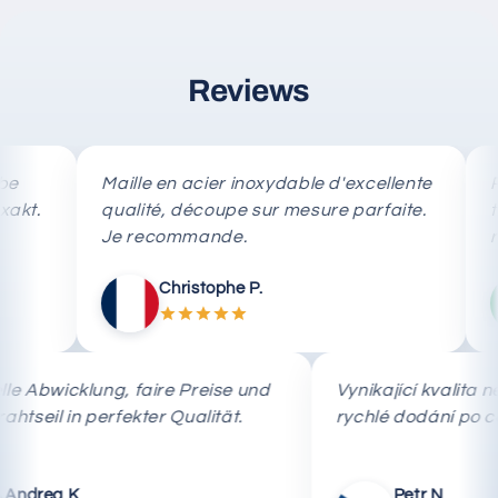
Reviews
Maille en acier inoxydable d'excellente
Rete in 
qualité, découpe sur mesure parfaite.
taglio 
Je recommande.
rapida.
Christophe P.
Schnelle Abwicklung, faire Preise und
Vynikající k
das Drahtseil in perfekter Qualität.
rychlé dodá
Andrea K.
Petr 