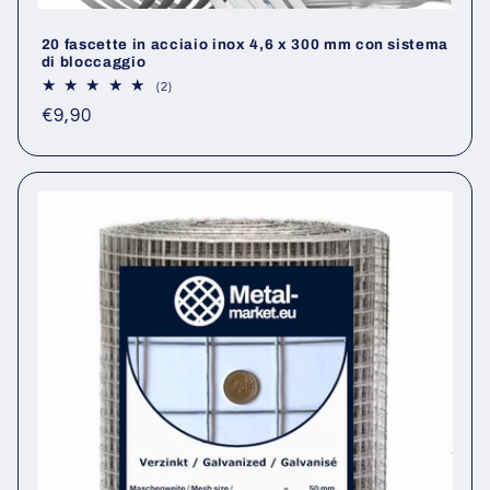
20 fascette in acciaio inox 4,6 x 300 mm con sistema
di bloccaggio
2
(2)
recensioni
Prezzo
€9,90
totali
di
listino