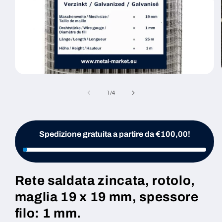
Apri
contenuti
multimediali
su
1
/
4
1
in
finestra
modale
Spedizione gratuita a partire da €100,00!
Rete saldata zincata, rotolo,
maglia 19 x 19 mm, spessore
filo: 1 mm.