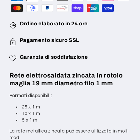
maglia
maglia
19
19
x
x
19
19
Ordine elaborato in 24 ore
mm,
mm,
spessore
spessore
Pagamento sicuro SSL
filo:
filo:
1
1
mm.
mm.
Garanzia di soddisfazione
Rete elettrosaldata zincata in rotolo
maglia 19 mm diametro filo 1 mm
Formati disponibili:
25 x 1 m
10 x 1 m
5 x 1 m
La rete metallica zincata può essere utilizzata in molti
modi