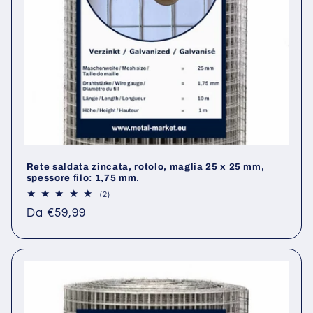
Rete saldata zincata, rotolo, maglia 25 x 25 mm,
spessore filo: 1,75 mm.
2
(2)
recensioni
Prezzo
Da €59,99
totali
di
listino