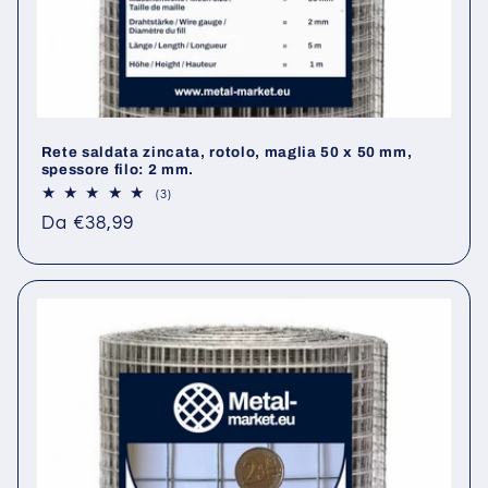
Rete saldata zincata, rotolo, maglia 50 x 50 mm,
spessore filo: 2 mm.
3
(3)
recensioni
Prezzo
Da €38,99
totali
di
listino