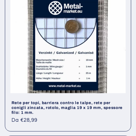
Rete per topi, barriera contro le talpe, rete per
conigli zincata, rotolo, maglia 19 x 19 mm, spessore
filo: 1 mm.
Prezzo
Da €28,99
di
listino