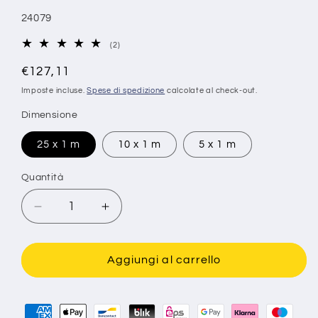
SKU:
24079
2
(2)
recensioni
Prezzo
totali
€127,11
di
Imposte incluse.
Spese di spedizione
calcolate al check-out.
listino
Dimensione
25 x 1 m
10 x 1 m
5 x 1 m
Quantità
Diminuisci
Aumenta
quantità
quantità
per
per
Rete
Rete
Aggiungi al carrello
saldata
saldata
zincata,
zincata,
rotolo,
rotolo,