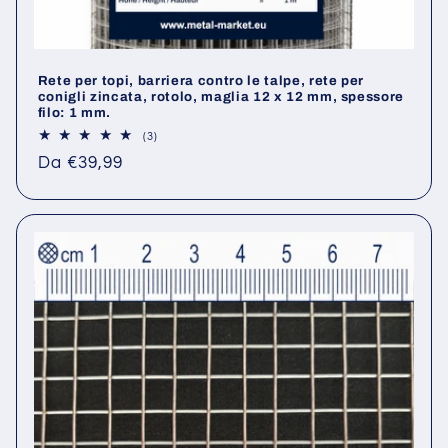
Rete per topi, barriera contro le talpe, rete per
conigli zincata, rotolo, maglia 12 x 12 mm, spessore
filo: 1 mm.
3
(3)
recensioni
Prezzo
Da €39,99
totali
di
listino