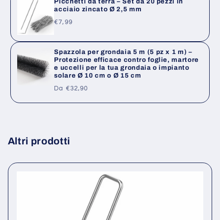
Picchetti da terra – Set da 20 pezzi in
acciaio zincato Ø 2,5 mm
Prezzo
€7,99
di
listino
Spazzola per grondaia 5 m (5 pz x 1 m) –
Protezione efficace contro foglie, martore
e uccelli per la tua grondaia o impianto
solare Ø 10 cm o Ø 15 cm
Prezzo
Da €32,90
di
listino
Altri prodotti