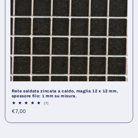
Rete saldata zincata a caldo, maglia 12 x 12 mm,
spessore filo: 1 mm su misura.
7
(7)
recensioni
Prezzo
€7,00
totali
di
listino