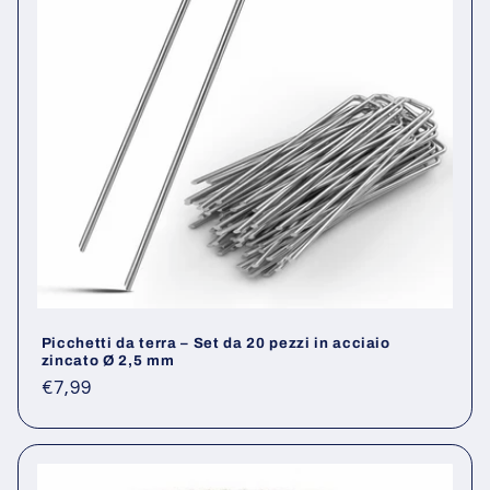
Picchetti da terra – Set da 20 pezzi in acciaio
zincato Ø 2,5 mm
Prezzo
€7,99
di
listino