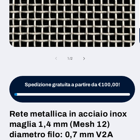
Apri
contenuti
multimediali
su
1
/
2
1
in
finestra
modale
Spedizione gratuita a partire da €100,00!
Rete metallica in acciaio inox
maglia 1,4 mm (Mesh 12)
diametro filo: 0,7 mm V2A