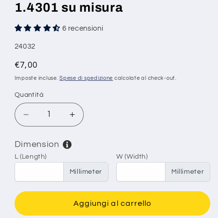
1.4301 su misura
6 recensioni
SKU:
24032
Prezzo
€7,00
di
Imposte incluse.
Spese di spedizione
calcolate al check-out.
listino
Quantità
Diminuisci
Aumenta
quantità
quantità
per
per
Dimension
Rete
Rete
L (Length)
W (Width)
metallica
metallica
in
in
Millimeter
Millimeter
acciaio
acciaio
inox
inox
maglia
maglia
Aggiungi al carrello
1,4
1,4