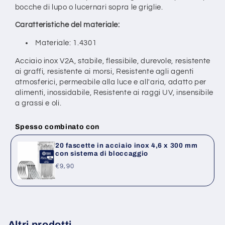
bocche di lupo o lucernari sopra le griglie.
Caratteristiche del materiale:
Materiale: 1.4301
Acciaio inox V2A, stabile, flessibile, durevole, resistente
ai graffi, resistente ai morsi,
Resistente agli agenti
atmosferici, permeabile alla luce e all'aria, adatto per
alimenti, inossidabile,
Resistente ai raggi UV, insensibile
a grassi e oli.
Spesso combinato con
20 fascette in acciaio inox 4,6 x 300 mm
con sistema di bloccaggio
Prezzo
€9,90
di
listino
Altri prodotti