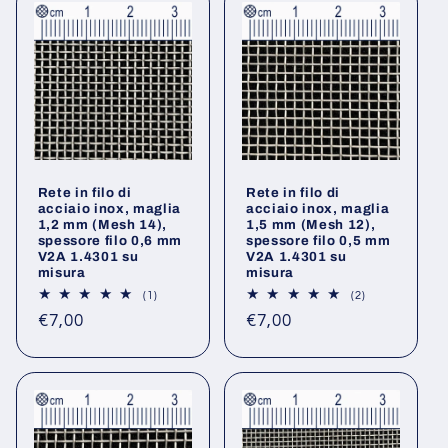
Rete in filo di
Rete in filo di
acciaio inox, maglia
acciaio inox, maglia
1,2 mm (Mesh 14),
1,5 mm (Mesh 12),
spessore filo 0,6 mm
spessore filo 0,5 mm
V2A 1.4301 su
V2A 1.4301 su
misura
misura
1
2
(1)
(2)
recensioni
recensioni
Prezzo
Prezzo
€7,00
€7,00
totali
totali
di
di
listino
listino