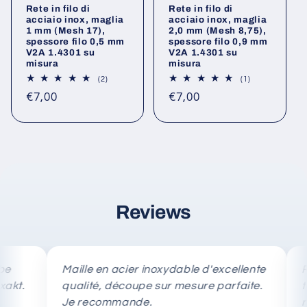
Rete in filo di
Rete in filo di
acciaio inox, maglia
acciaio inox, maglia
1 mm (Mesh 17),
2,0 mm (Mesh 8,75),
spessore filo 0,5 mm
spessore filo 0,9 mm
V2A 1.4301 su
V2A 1.4301 su
misura
misura
2
1
(2)
(1)
recensioni
recensioni
Prezzo
Prezzo
€7,00
€7,00
totali
totali
di
di
listino
listino
Reviews
Maille en acier inoxydable d'excellente
Rete in
qualité, découpe sur mesure parfaite.
taglio
Je recommande.
rapida