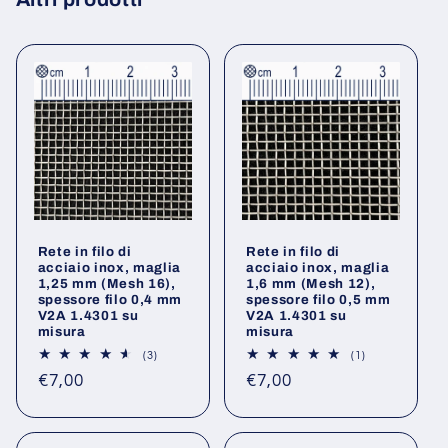
Rete in filo di
Rete in filo di
acciaio inox, maglia
acciaio inox, maglia
1,25 mm (Mesh 16),
1,6 mm (Mesh 12),
spessore filo 0,4 mm
spessore filo 0,5 mm
V2A 1.4301 su
V2A 1.4301 su
misura
misura
3
1
(3)
(1)
recensioni
recensioni
Prezzo
Prezzo
€7,00
€7,00
totali
totali
di
di
listino
listino