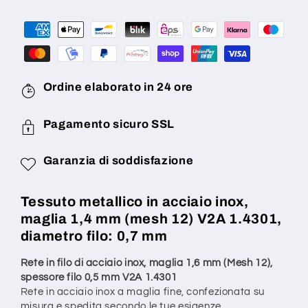
mm
mm
(Mesh
(Mesh
12)
12)
diametro
diametro
filo:
filo:
0,7
0,7
Ordine elaborato in 24 ore
mm
mm
V2A
V2A
Pagamento sicuro SSL
1.4301
1.4301
su
su
Garanzia di soddisfazione
misura
misura
Tessuto metallico in acciaio inox,
maglia 1,4 mm (mesh 12) V2A 1.4301,
diametro filo: 0,7 mm
Rete in filo di acciaio inox, maglia 1,6 mm (Mesh 12),
spessore filo 0,5 mm V2A 1.4301
Rete in acciaio inox a maglia fine, confezionata su
misura e spedita secondo le tue esigenze.