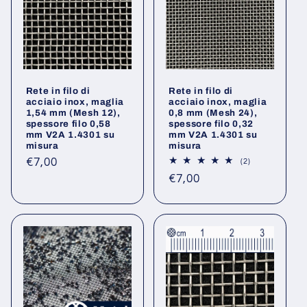
Rete in filo di
Rete in filo di
acciaio inox, maglia
acciaio inox, maglia
1,54 mm (Mesh 12),
0,8 mm (Mesh 24),
spessore filo 0,58
spessore filo 0,32
mm V2A 1.4301 su
mm V2A 1.4301 su
misura
misura
Prezzo
€7,00
2
(2)
recensioni
di
Prezzo
€7,00
totali
listino
di
listino