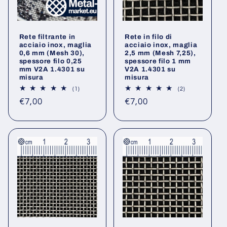
Rete filtrante in
Rete in filo di
acciaio inox, maglia
acciaio inox, maglia
0,6 mm (Mesh 30),
2,5 mm (Mesh 7,25),
spessore filo 0,25
spessore filo 1 mm
mm V2A 1.4301 su
V2A 1.4301 su
misura
misura
1
2
(1)
(2)
recensioni
recensioni
Prezzo
Prezzo
€7,00
€7,00
totali
totali
di
di
listino
listino