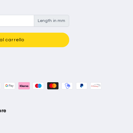
Length in mm
al carrello
ore