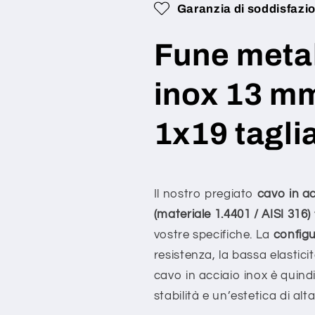
Garanzia di soddisfazi
1x19
1x19
(rigido),
(rigido),
V4A
V4A
Fune metal
1.4401,
1.4401,
realizzato
realizzato
inox 13 m
su
su
misura
misura
–
–
1x19 tagli
configurabile
configurabile
Il nostro pregiato
cavo in a
(materiale 1.4401 / AISI 316)
vostre specifiche. La
config
resistenza, la bassa elasticit
cavo in acciaio inox è quindi
stabilità e un’estetica di alta