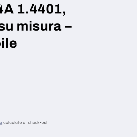
V4A 1.4401,
 su misura –
ile
ne
calcolate al check-out.