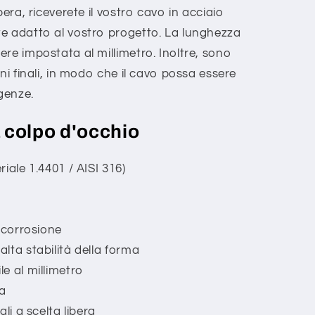
bera, riceverete il vostro cavo in acciaio
e adatto al vostro progetto. La lunghezza
re impostata al millimetro. Inoltre, sono
ni finali, in modo che il cavo possa essere
igenze.
a colpo d'occhio
iale 1.4401 / AISI 316)
 corrosione
lta stabilità della forma
e al millimetro
ra
li a scelta libera