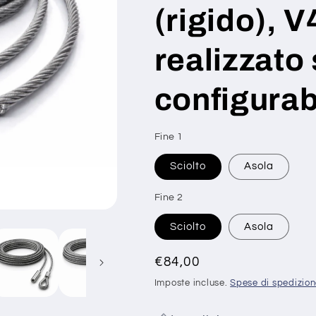
(rigido), 
realizzato
configurab
Fine 1
SKU:
Sciolto
Asola
Fine 2
Sciolto
Asola
Prezzo
€84,00
di
Imposte incluse.
Spese di spedizio
listino