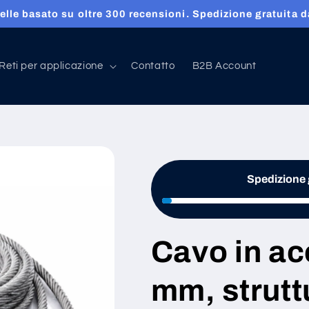
, tessuti metallici e reti saldate su misura consegnate gr
Reti per applicazione
Contatto
B2B Account
Spedizione g
Cavo in ac
mm, strutt