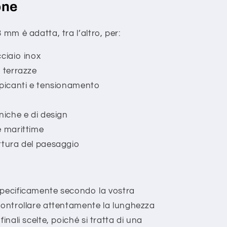
one
 mm è adatta, tra l’altro, per:
ciaio inox
e terrazze
mpicanti e tensionamento
niche e di design
e marittime
ttura del paesaggio
specificamente secondo la vostra
 controllare attentamente la lunghezza
inali scelte, poiché si tratta di una