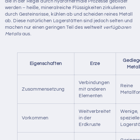
die in der Regel durch hydrothermale Prozesse gebildet
werden – heiße, mineralreiche Flüssigkeiten zirkulieren
durch Gesteinsrisse, kühlen ab und scheiden reines Metall
ab. Diese natürlichen Lagerstätten sind jedoch selten und
machen nur einen geringen Teil des weltweit
verfügbaren
Metalls
aus.
Gedieg
Eigenschaften
Erze
Metal
Verbindungen
Reine
Zusammensetzung
mit anderen
Metallfo
Elementen
Weitverbreitet
Wenige,
Vorkommen
in der
spezielle
Erdkruste
Lagerstä