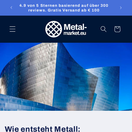
Direkt zum
4.9 von 5 Sternen basierend auf über 300
ket.eu
Inhalt
reviews. Gratis Versand ab € 100
Warenkorb
Wie entsteht Metall: