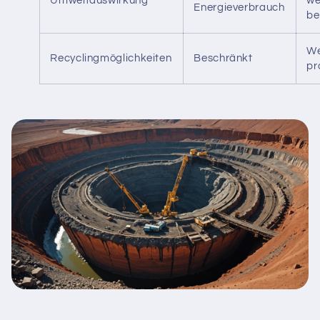
Umweltauswirkung
we
Energieverbrauch
be
We
Recyclingmöglichkeiten
Beschränkt
pr