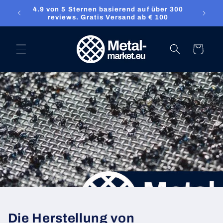
Direkt zum
4.9 von 5 Sternen basierend auf über 300
ket.eu
Inhalt
reviews. Gratis Versand ab € 100
Warenkorb
Die Herstellung von